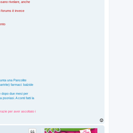
possano rivelare, anche
nei forums è invece
mento
giunta una Pancolite
artrite) farmaci: balzide
e dopo due mesi per
soriasi. A conti fatti la
razie per aver ascoltato i
T
o
p