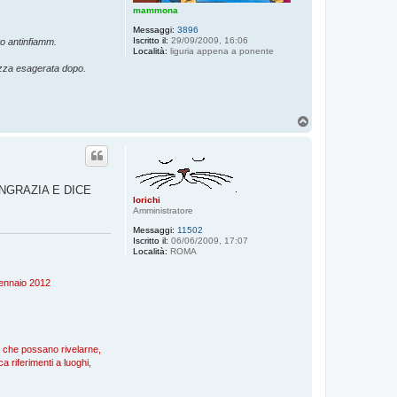
mammona
Messaggi:
3896
Iscritto il:
29/09/2009, 16:06
o antinfiamm.
Località:
liguria appena a ponente
ezza esagerata dopo.
T
o
p
NGRAZIA E DICE
lorichi
Amministratore
Messaggi:
11502
Iscritto il:
06/06/2009, 17:07
Località:
ROMA
 gennaio 2012
), che possano rivelarne,
a riferimenti a luoghi,