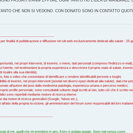
SONO PASSATI 6 ANNI EPPURE OGNI TANTO HO L'IDEA DI MANDARLE
TANTO CHE NON SI VEDONO. CON DONATO SONO IN CONTATTO QUOTID
----------------------------------------------
 per finalità di pubblicazione e diffusione nei siti web esclusivamente dedicati alla salute - 25
rtunità, nei propri interventi, di inserire, o meno, dati personali (compreso l'indirizzo e-mail
i l'utente, nel testimoniare la propria esperienza o descrivere il proprio stato di salute, inserisc
isalire alla sua identità);
, foto o video che consentano di identificare o rendere identificabili persone e luoghi;
ità di inserire, nei propri interventi (postati nei diversi spazi dedicati alla salute), dati che 
ccomunate all'autore del post dalla medesima patologia, esperienza umana o percorso medico;
proprio profilo personale, sono consultabili soltanto dagli iscritti al sito, tutto ciò che è scritto 
blici sono reperibili mediante motore di ricerca interno
che dai motori di ricerca generalisti (Google, Yahoo etc.);
icati all'atto della propria iscrizione, gli amministratori del forum sono responsabili del loro tratta
---------------------------------------------
nati di me, quelli che mi prendono in giro. A loro è andata peggio. Sono nati senza cuore.