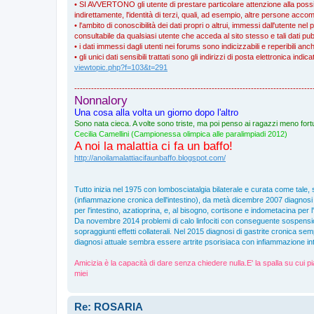
• SI AVVERTONO gli utente di prestare particolare attenzione alla possibil
indirettamente, l'identità di terzi, quali, ad esempio, altre persone a
• l'ambito di conoscibilità dei dati propri o altrui, immessi dall'utente nel 
consultabile da qualsiasi utente che acceda al sito stesso e tali dati pub
• i dati immessi dagli utenti nei forums sono indicizzabili e reperibili an
• gli unici dati sensibili trattati sono gli indirizzi di posta elettronica ind
viewtopic.php?f=103&t=291
-------------------------------------------------------------------------------------
Nonnalory
Una cosa alla volta un giorno dopo l'altro
Sono nata cieca. A volte sono triste, ma poi penso ai ragazzi meno fortu
Cecilia Camellini (Campionessa olimpica alle paralimpiadi 2012)
A noi la malattia ci fa un baffo!
http://anoilamalattiacifaunbaffo.blogspot.com/
Tutto inizia nel 1975 con lombosciatalgia bilaterale e curata come tale, 
(infiammazione cronica dell'intestino), da metà dicembre 2007 diagnosi di
per l'intestino, azatioprina, e, al bisogno, cortisone e indometacina per l
Da novembre 2014 problemi di calo linfociti con conseguente sospensi
sopraggiunti effetti collaterali. Nel 2015 diagnosi di gastrite cronica s
diagnosi attuale sembra essere artrite psorisiaca con infiammazione inte
Amicizia è la capacità di dare senza chiedere nulla.E' la spalla su cui pi
miei
Re: ROSARIA