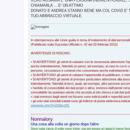
VERO ROSARIA E' UNA PERSONA INDIMENTICABILE, 
s
CHIAMARLA ....E' UN ATTIMO
a
g
DONATO E ANDREA STANNO BENE MA COL COVID E' 
g
TUO ABBRACCIO VIRTUALE.
i
o
-------------------------------------------------------------------------------------
In ottemperanza alle Linee guida in tema di trattamento di dati personali
(Pubblicato sulla Gazzetta Ufficiale n. 42 del 20 febbraio 2012)
AVVERTENZE DI RISCHIO:
• SI AVVERTONO gli utenti di valutare con la necessaria attenzione l'oppo
anche indirettamente, l'identità (si pensi, ad esempio, al caso in cui in cu
persone, circostanze e contesti che consentano anche indirettamente di r
• SI AVVERTONO gli utenti di valutare l'opportunità di pubblicare, o meno
• SI AVVERTONO gli utente di prestare particolare attenzione alla possibil
indirettamente, l'identità di terzi, quali, ad esempio, altre persone a
• l'ambito di conoscibilità dei dati propri o altrui, immessi dall'utente nel 
consultabile da qualsiasi utente che acceda al sito stesso e tali dati pub
• i dati immessi dagli utenti nei forums sono indicizzabili e reperibili an
• gli unici dati sensibili trattati sono gli indirizzi di posta elettronica ind
viewtopic.php?f=103&t=291
-------------------------------------------------------------------------------------
Nonnalory
Una cosa alla volta un giorno dopo l'altro
Sono nata cieca. A volte sono triste, ma poi penso ai ragazzi meno fortu