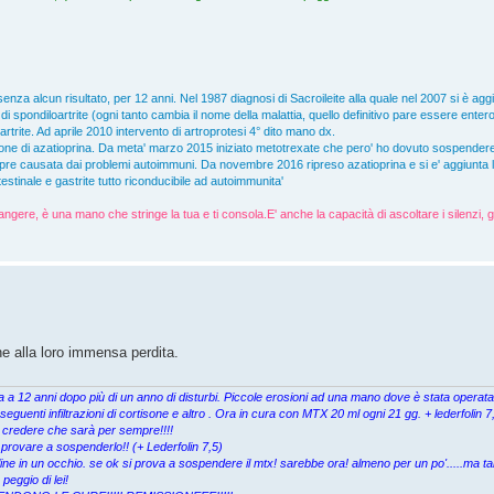
senza alcun risultato, per 12 anni. Nel 1987 diagnosi di Sacroileite alla quale nel 2007 si è ag
 spondiloartrite (ogni tanto cambia il nome della malattia, quello definitivo pare essere entero
'artrite. Ad aprile 2010 intervento di artroprotesi 4° dito mano dx.
one di azatioprina. Da meta' marzo 2015 iniziato metotrexate che pero' ho dovuto sospender
empre causata dai problemi autoimmuni. Da novembre 2016 ripreso azatioprina e si e' aggiunta la p
stinale e gastrite tutto riconducibile ad autoimmunita'
angere, è una mano che stringe la tua e ti consola.E' anche la capacità di ascoltare i silenzi, g
e alla loro immensa perdita.
cata a 12 anni dopo più di un anno di disturbi. Piccole erosioni ad una mano dove è stata opera
eguenti infiltrazioni di cortisone e altro . Ora in cura con MTX 20 ml ogni 21 gg. + lederfolin
 credere che sarà per sempre!!!!
 provare a sospenderlo!! (+ Lederfolin 7,5)
ine in un occhio. se ok si prova a sospendere il mtx! sarebbe ora! almeno per un po'.....ma ta
eggio di lei!