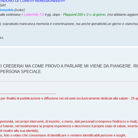
I SOSPENDONO LE CURE!!!!! REMISSIONEEE!!!!!
SA!!
ginocchio
.[/color]
alla settimana +
Lederfolin 7,5
il gg. dopo -
Plaquenil 200 x 2 v. al giorno.
(noi abbiamo aggiunt
li, soprattutto mancanza memoria e conentrazione, ma anche iperattività un giorno e stanch
sx.
 CI CREDERAI MA COME PROVO A PARLARE MI VIENE DA PIANGERE. RI
A PERSONA SPECIALE.
----------------------------------------------
 per finalità di pubblicazione e diffusione nei siti web esclusivamente dedicati alla salute - 25
rtunità, nei propri interventi, di inserire, o meno, dati personali (compreso l'indirizzo e-mail
i l'utente, nel testimoniare la propria esperienza o descrivere il proprio stato di salute, inserisc
isalire alla sua identità);
, foto o video che consentano di identificare o rendere identificabili persone e luoghi;