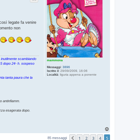
così legate fa venire
 momento non
ta inutilmente scambiando
mammona
 7,5 dopo 24- h. sospeso
Messaggi:
3896
Iscritto il:
29/09/2009, 16:06
Località:
liguria appena a ponente
nta tanta paura che la
o antinfiamm.
ezza esagerata dopo.
T
o
1
2
3
4
5
p
Precedente
85 messaggi