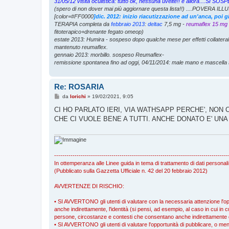
31/05/12 visita oculistica: tutto ok, nessuna uveite!! e allora....S
(spero di non dover mai più aggiornare questa lista!!) ....POVERA ILLU
[color=#FF0000
]dic. 2012: inizio riacutizzazione ad un'anca, poi 
TERAPIA completa da
febbraio 2013
:
deltac
7,5 mg -
reumaflex 15 mg
fitoterapico+drenante fegato omeop)
estate 2013: Humira - sospeso dopo qualche mese per effetti collatera
mantenuto reumaflex.
gennaio 2013: morbillo. sospeso Reumaflex-
remissione spontanea fino ad oggi, 04/11/2014: male mano e mascella 
Re: ROSARIA
M
da
lorichi
»
19/02/2021, 9:05
e
s
CI HO PARLATO IERI, VIA WATHSAPP PERCHE', NON
s
CHE CI VUOLE BENE A TUTTI. ANCHE DONATO E' UN
a
g
g
i
o
-------------------------------------------------------------------------------------
In ottemperanza alle Linee guida in tema di trattamento di dati personali
(Pubblicato sulla Gazzetta Ufficiale n. 42 del 20 febbraio 2012)
AVVERTENZE DI RISCHIO:
• SI AVVERTONO gli utenti di valutare con la necessaria attenzione l'oppo
anche indirettamente, l'identità (si pensi, ad esempio, al caso in cui in cu
persone, circostanze e contesti che consentano anche indirettamente di r
• SI AVVERTONO gli utenti di valutare l'opportunità di pubblicare, o meno