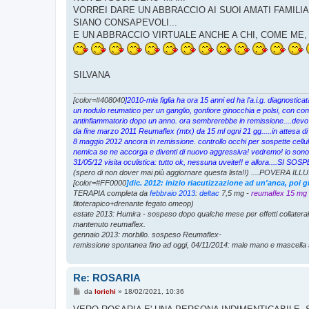
g
VORREI DARE UN ABBRACCIO AI SUOI AMATI FAMIL
g
SIANO CONSAPEVOLI...
i
o
E UN ABBRACCIO VIRTUALE ANCHE A CHI, COME ME,
SILVANA
[color=#408040
]2010-mia figlia ha ora 15 anni ed ha l'a.i.g. diagnosti
un nodulo reumatico per un ganglio, gonfiore ginocchia e polsi, con cons
antinfiammatorio dopo un anno. ora sembrerebbe in remissione....devo
da fine marzo 2011 Reumaflex (mtx) da 15 ml ogni 21 gg.....in attesa di
8 maggio 2012 ancora in remissione. controllo occhi per sospette cellul
nemica se ne accorga e diventi di nuovo aggressiva! vedremo! io sono p
31/05/12 visita oculistica: tutto ok, nessuna uveite!! e allora....S
(spero di non dover mai più aggiornare questa lista!!) ....POVERA ILLU
[color=#FF0000
]dic. 2012: inizio riacutizzazione ad un'anca, poi 
TERAPIA completa da
febbraio 2013
:
deltac
7,5 mg -
reumaflex 15 mg
fitoterapico+drenante fegato omeop)
estate 2013: Humira - sospeso dopo qualche mese per effetti collatera
mantenuto reumaflex.
gennaio 2013: morbillo. sospeso Reumaflex-
remissione spontanea fino ad oggi, 04/11/2014: male mano e mascella 
Re: ROSARIA
M
da
lorichi
»
18/02/2021, 10:36
e
s