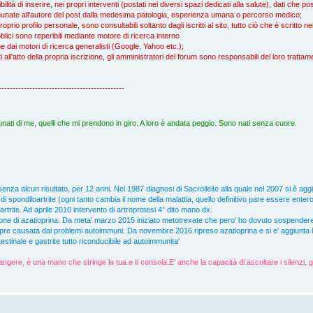
ità di inserire, nei propri interventi (postati nei diversi spazi dedicati alla salute), dati che 
ccomunate all'autore del post dalla medesima patologia, esperienza umana o percorso medico;
proprio profilo personale, sono consultabili soltanto dagli iscritti al sito, tutto ciò che è scritto 
blici sono reperibili mediante motore di ricerca interno
che dai motori di ricerca generalisti (Google, Yahoo etc.);
icati all'atto della propria iscrizione, gli amministratori del forum sono responsabili del loro tratta
---------------------------------------------
nati di me, quelli che mi prendono in giro. A loro è andata peggio. Sono nati senza cuore.
senza alcun risultato, per 12 anni. Nel 1987 diagnosi di Sacroileite alla quale nel 2007 si è ag
 spondiloartrite (ogni tanto cambia il nome della malattia, quello definitivo pare essere entero
'artrite. Ad aprile 2010 intervento di artroprotesi 4° dito mano dx.
one di azatioprina. Da meta' marzo 2015 iniziato metotrexate che pero' ho dovuto sospender
empre causata dai problemi autoimmuni. Da novembre 2016 ripreso azatioprina e si e' aggiunta la p
stinale e gastrite tutto riconducibile ad autoimmunita'
angere, è una mano che stringe la tua e ti consola.E' anche la capacità di ascoltare i silenzi, g