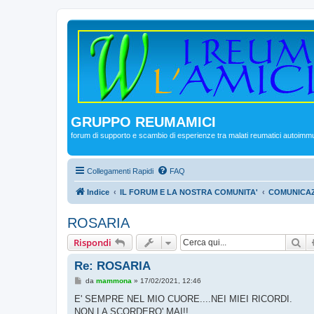
GRUPPO REUMAMICI
forum di supporto e scambio di esperienze tra malati reumatici autoimm
Collegamenti Rapidi
FAQ
Indice
IL FORUM E LA NOSTRA COMUNITA'
COMUNICAZ
ROSARIA
Ce
Rispondi
Re: ROSARIA
M
da
mammona
»
17/02/2021, 12:46
e
s
E' SEMPRE NEL MIO CUORE....NEI MIEI RICORDI.
s
NON LA SCORDERO' MAI!!
a