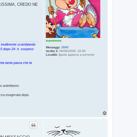
LISSIMA, CREDO NE
mammona
ta inutilmente scambiando
Messaggi:
3896
 7,5 dopo 24- h. sospeso
Iscritto il:
29/09/2009, 16:06
Località:
liguria appena a ponente
nta tanta paura che la
o antinfiamm.
ezza esagerata dopo.
T
o
p