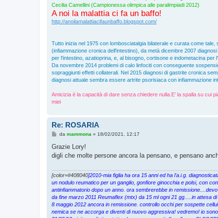
Cecilia Camellini (Campionessa olimpica alle paralimpiadi 2012)
A noi la malattia ci fa un baffo!
http://anoilamalattiacifaunbaffo.blogspot.com/
Tutto inizia nel 1975 con lombosciatalgia bilaterale e curata come tale, 
(infiammazione cronica dell'intestino), da metà dicembre 2007 diagnosi di
per l'intestino, azatioprina, e, al bisogno, cortisone e indometacina per l
Da novembre 2014 problemi di calo linfociti con conseguente sospensi
sopraggiunti effetti collaterali. Nel 2015 diagnosi di gastrite cronica s
diagnosi attuale sembra essere artrite psorisiaca con infiammazione inte
Amicizia è la capacità di dare senza chiedere nulla.E' la spalla su cui pi
miei
Re: ROSARIA
M
da
mammona
»
18/02/2021, 12:17
e
s
Grazie Lory!
s
digli che molte persone ancora la pensano, e pensano anch
a
g
g
i
[color=#408040
]2010-mia figlia ha ora 15 anni ed ha l'a.i.g. diagnosti
o
un nodulo reumatico per un ganglio, gonfiore ginocchia e polsi, con cons
antinfiammatorio dopo un anno. ora sembrerebbe in remissione....devo
da fine marzo 2011 Reumaflex (mtx) da 15 ml ogni 21 gg.....in attesa di
8 maggio 2012 ancora in remissione. controllo occhi per sospette cellul
nemica se ne accorga e diventi di nuovo aggressiva! vedremo! io sono p