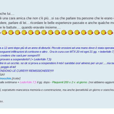
he lui....
..è una cara amica che non c'è più...si sa che parlare tra persone che le erano 
dere, parlare di lei....ricordare le belle esperienze passate e anche qualche
 e le battute.....quando eravate insieme....
cata a 12 anni dopo più di un anno di disturbi. Piccole erosioni ad una mano dove è stata opera
eguenti infiltrazioni di cortisone e altro . Ora in cura con MTX 20 ml ogni 21 gg. + lederfolin
 credere che sarà per sempre!!!!
 provare a sospenderlo!! (+ Lederfolin 7,5)
ine in un occhio. se ok si prova a sospendere il mtx! sarebbe ora! almeno per un po'.....ma ta
eggio di lei!
I SOSPENDONO LE CURE!!!!! REMISSIONEEE!!!!!
SA!!
ginocchio
.[/color]
alla settimana +
Lederfolin 7,5
il gg. dopo -
Plaquenil 200 x 2 v. al giorno.
(noi abbiamo aggiunt
li, soprattutto mancanza memoria e conentrazione, ma anche iperattività un giorno e stanch
sx.