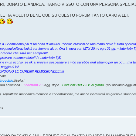
IARI, DONATO E ANDREA. HANNO VISSUTO CON UNA PERSONA SPECIA
 LE HA VOLUTO BENE QUI, SU QUESTO FORUM TANTO CARO A LEI.
cata a 12 anni dopo più di un anno di disturbi. Piccole erosioni ad una mano dove è stata opera
eguenti infiltrazioni di cortisone e altro . Ora in cura con MTX 20 ml ogni 21 gg. + lederfolin
 credere che sarà per sempre!!!!
 provare a sospenderlo!! (+ Lederfolin 7,5)
ine in un occhio. se ok si prova a sospendere il mtx! sarebbe ora! almeno per un po'.....ma ta
eggio di lei!
I SOSPENDONO LE CURE!!!!! REMISSIONEEE!!!!!
SA!!
ginocchio
.[/color]
alla settimana +
Lederfolin 7,5
il gg. dopo -
Plaquenil 200 x 2 v. al giorno.
(noi abbiamo aggiunt
li, soprattutto mancanza memoria e conentrazione, ma anche iperattività un giorno e stanch
sx.