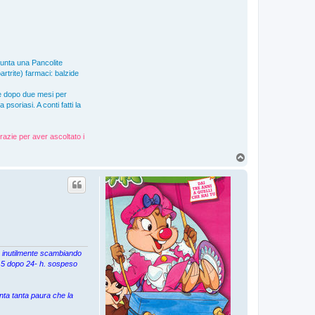
giunta una Pancolite
artrite) farmaci: balzide
e dopo due mesi per
soriasi. A conti fatti la
razie per aver ascoltato i
T
o
p
ta inutilmente scambiando
 7,5 dopo 24- h. sospeso
nta tanta paura che la