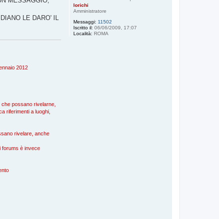
 UN MESSAGGIO,
lorichi
Amministratore
IANO LE DARO' IL
Messaggi:
11502
Iscritto il:
06/06/2009, 17:07
Località:
ROMA
 gennaio 2012
), che possano rivelarne,
a riferimenti a luoghi,
possano rivelare, anche
nei forums è invece
mento