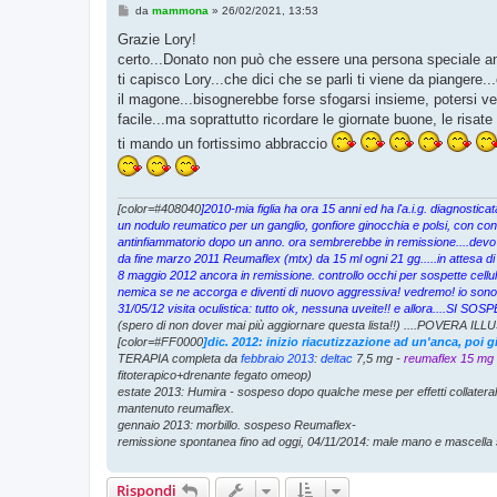
M
da
mammona
»
26/02/2021, 13:53
e
s
Grazie Lory!
s
certo...Donato non può che essere una persona speciale anc
a
g
ti capisco Lory...che dici che se parli ti viene da piangere.
g
il magone...bisognerebbe forse sfogarsi insieme, potersi ve
i
o
facile...ma soprattutto ricordare le giornate buone, le risate
ti mando un fortissimo abbraccio
[color=#408040
]2010-mia figlia ha ora 15 anni ed ha l'a.i.g. diagnosti
un nodulo reumatico per un ganglio, gonfiore ginocchia e polsi, con cons
antinfiammatorio dopo un anno. ora sembrerebbe in remissione....devo
da fine marzo 2011 Reumaflex (mtx) da 15 ml ogni 21 gg.....in attesa di
8 maggio 2012 ancora in remissione. controllo occhi per sospette cellul
nemica se ne accorga e diventi di nuovo aggressiva! vedremo! io sono p
31/05/12 visita oculistica: tutto ok, nessuna uveite!! e allora....S
(spero di non dover mai più aggiornare questa lista!!) ....POVERA ILLU
[color=#FF0000
]dic. 2012: inizio riacutizzazione ad un'anca, poi 
TERAPIA completa da
febbraio 2013
:
deltac
7,5 mg -
reumaflex 15 mg
fitoterapico+drenante fegato omeop)
estate 2013: Humira - sospeso dopo qualche mese per effetti collatera
mantenuto reumaflex.
gennaio 2013: morbillo. sospeso Reumaflex-
remissione spontanea fino ad oggi, 04/11/2014: male mano e mascella 
Rispondi