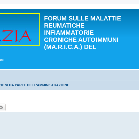
FORUM SULLE MALATTIE
REUMATICHE
INFIAMMATORIE
CRONICHE AUTOIMMUNI
(MA.R.I.C.A.) DEL
uni
IONI DA PARTE DELL'AMMINISTRAZIONE
rca
Ricerca avanzata