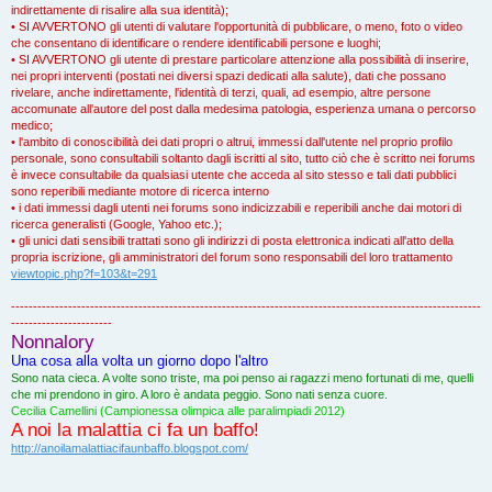
indirettamente di risalire alla sua identità);
• SI AVVERTONO gli utenti di valutare l'opportunità di pubblicare, o meno, foto o video
che consentano di identificare o rendere identificabili persone e luoghi;
• SI AVVERTONO gli utente di prestare particolare attenzione alla possibilità di inserire,
nei propri interventi (postati nei diversi spazi dedicati alla salute), dati che possano
rivelare, anche indirettamente, l'identità di terzi, quali, ad esempio, altre persone
accomunate all'autore del post dalla medesima patologia, esperienza umana o percorso
medico;
• l'ambito di conoscibilità dei dati propri o altrui, immessi dall'utente nel proprio profilo
personale, sono consultabili soltanto dagli iscritti al sito, tutto ciò che è scritto nei forums
è invece consultabile da qualsiasi utente che acceda al sito stesso e tali dati pubblici
sono reperibili mediante motore di ricerca interno
• i dati immessi dagli utenti nei forums sono indicizzabili e reperibili anche dai motori di
ricerca generalisti (Google, Yahoo etc.);
• gli unici dati sensibili trattati sono gli indirizzi di posta elettronica indicati all'atto della
propria iscrizione, gli amministratori del forum sono responsabili del loro trattamento
viewtopic.php?f=103&t=291
-----------------------------------------------------------------------------------------------------------
-----------------------
Nonnalory
Una cosa alla volta un giorno dopo l'altro
Sono nata cieca. A volte sono triste, ma poi penso ai ragazzi meno fortunati di me, quelli
che mi prendono in giro. A loro è andata peggio. Sono nati senza cuore.
Cecilia Camellini (Campionessa olimpica alle paralimpiadi 2012)
A noi la malattia ci fa un baffo!
http://anoilamalattiacifaunbaffo.blogspot.com/