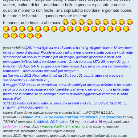
vedere, parlare di lei....ricordare le belle esperienze passate e anche
qualche momento non facile...ma soprattutto ricordare le giornate buone,
le risate e le battute.....quando eravate insieme....
ti mando un fortissimo abbraccio
[color=#408040
]2010-mia figlia ha ora 15 anni ed ha l'a.i.g. diagnosticata a 12 anni dopo
più di un anno di disturbi. Piccole erosioni ad una mano dove è stata operata inutilmente
scambiando un nodulo reumatico per un ganglio, gonfiore ginocchia e polsi, con
conseguenti infiltrazioni di cortisone e altro . Ora in cura con MTX 20 ml ogni 21 gg. +
lederfolin 7,5 dopo 24- h. sospeso antinfiammatorio dopo un anno. ora sembrerebbe in
remissione....devo credere che sarà per sempre!!!!
da fine marzo 2011 Reumaflex (mtx) da 15 ml ogni 21 gg.....in attesa di provare a
sospenderlo!! (+ Lederfolin 7,5)
8 maggio 2012 ancora in remissione. controllo occhi per sospette celluline in un occhio.
se ok si prova a sospendere il mtx! sarebbe ora! almeno per un po'.....ma tanta tanta
paura che la nemica se ne accorga e diventi di nuovo aggressiva! vedremo! io sono
peggio di lei!
31/05/12 visita oculistica: tutto ok, nessuna uveite!! e allora....SI SOSPENDONO LE
CURE!!!!! REMISSIONEEE!!!!!
(spero di non dover mai più aggiornare questa lista!!) ....POVERA ILLUSA!!
[color=#FF0000
]dic. 2012: inizio riacutizzazione ad un'anca, poi ginocchio
.[/color]
TERAPIA completa da
febbraio 2013
:
deltac
7,5 mg -
reumaflex 15 mg
alla settimana +
Lederfolin 7,5
il gg. dopo -
Plaquenil 200 x 2 v. al giorno.
(noi abbiamo aggiunto
antinfiamm. fitoterapico+drenante fegato omeop)
estate 2013: Humira - sospeso dopo qualche mese per effetti collaterali, soprattutto