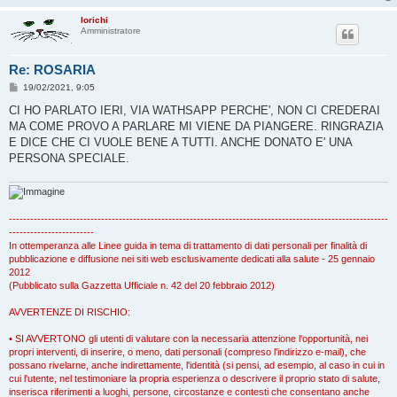
lorichi
Amministratore
Re: ROSARIA
M
19/02/2021, 9:05
e
s
CI HO PARLATO IERI, VIA WATHSAPP PERCHE', NON CI CREDERAI
s
MA COME PROVO A PARLARE MI VIENE DA PIANGERE. RINGRAZIA
a
g
E DICE CHE CI VUOLE BENE A TUTTI. ANCHE DONATO E' UNA
g
PERSONA SPECIALE.
i
o
-----------------------------------------------------------------------------------------------------------
------------------------
In ottemperanza alle Linee guida in tema di trattamento di dati personali per finalità di
pubblicazione e diffusione nei siti web esclusivamente dedicati alla salute - 25 gennaio
2012
(Pubblicato sulla Gazzetta Ufficiale n. 42 del 20 febbraio 2012)
AVVERTENZE DI RISCHIO:
• SI AVVERTONO gli utenti di valutare con la necessaria attenzione l'opportunità, nei
propri interventi, di inserire, o meno, dati personali (compreso l'indirizzo e-mail), che
possano rivelarne, anche indirettamente, l'identità (si pensi, ad esempio, al caso in cui in
cui l'utente, nel testimoniare la propria esperienza o descrivere il proprio stato di salute,
inserisca riferimenti a luoghi, persone, circostanze e contesti che consentano anche