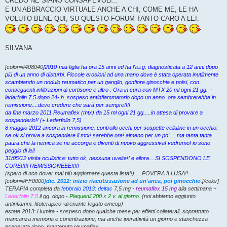
CREDO NE SIANO CONSAPEVOLI...
E UN ABBRACCIO VIRTUALE ANCHE A CHI, COME ME, LE HA
VOLUTO BENE QUI, SU QUESTO FORUM TANTO CARO A LEI.
SILVANA
[color=#408040
]2010-mia figlia ha ora 15 anni ed ha l'a.i.g. diagnosticata a 12 anni dopo
più di un anno di disturbi. Piccole erosioni ad una mano dove è stata operata inutilmente
scambiando un nodulo reumatico per un ganglio, gonfiore ginocchia e polsi, con
conseguenti infiltrazioni di cortisone e altro . Ora in cura con MTX 20 ml ogni 21 gg. +
lederfolin 7,5 dopo 24- h. sospeso antinfiammatorio dopo un anno. ora sembrerebbe in
remissione....devo credere che sarà per sempre!!!!
da fine marzo 2011 Reumaflex (mtx) da 15 ml ogni 21 gg.....in attesa di provare a
sospenderlo!! (+ Lederfolin 7,5)
8 maggio 2012 ancora in remissione. controllo occhi per sospette celluline in un occhio.
se ok si prova a sospendere il mtx! sarebbe ora! almeno per un po'.....ma tanta tanta
paura che la nemica se ne accorga e diventi di nuovo aggressiva! vedremo! io sono
peggio di lei!
31/05/12 visita oculistica: tutto ok, nessuna uveite!! e allora....SI SOSPENDONO LE
CURE!!!!! REMISSIONEEE!!!!!
(spero di non dover mai più aggiornare questa lista!!) ....POVERA ILLUSA!!
[color=#FF0000
]dic. 2012: inizio riacutizzazione ad un'anca, poi ginocchio
.[/color]
TERAPIA completa da
febbraio 2013
:
deltac
7,5 mg -
reumaflex 15 mg
alla settimana +
Lederfolin 7,5
il gg. dopo -
Plaquenil 200 x 2 v. al giorno.
(noi abbiamo aggiunto
antinfiamm. fitoterapico+drenante fegato omeop)
estate 2013: Humira - sospeso dopo qualche mese per effetti collaterali, soprattutto
mancanza memoria e conentrazione, ma anche iperattività un giorno e stanchezza
esagerata dopo. mantenuto reumaflex.