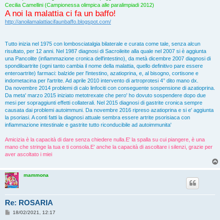
Cecilia Camellini (Campionessa olimpica alle paralimpiadi 2012)
A noi la malattia ci fa un baffo!
http://anoilamalattiacifaunbaffo.blogspot.com/
Tutto inizia nel 1975 con lombosciatalgia bilaterale e curata come tale, senza alcun
risultato, per 12 anni. Nel 1987 diagnosi di Sacroileite alla quale nel 2007 si è aggiunta
una Pancolite (infiammazione cronica dell'intestino), da metà dicembre 2007 diagnosi di
spondiloartrite (ogni tanto cambia il nome della malattia, quello definitivo pare essere
enteroartrite) farmaci: balzide per l'intestino, azatioprina, e, al bisogno, cortisone e
indometacina per l'artrite. Ad aprile 2010 intervento di artroprotesi 4° dito mano dx.
Da novembre 2014 problemi di calo linfociti con conseguente sospensione di azatioprina.
Da meta' marzo 2015 iniziato metotrexate che pero' ho dovuto sospendere dopo due
mesi per sopraggiunti effetti collaterali. Nel 2015 diagnosi di gastrite cronica sempre
causata dai problemi autoimmuni. Da novembre 2016 ripreso azatioprina e si e' aggiunta
la psoriasi. A conti fatti la diagnosi attuale sembra essere artrite psorisiaca con
infiammazione intestinale e gastrite tutto riconducibile ad autoimmunita'
Amicizia è la capacità di dare senza chiedere nulla.E' la spalla su cui piangere, è una
mano che stringe la tua e ti consola.E' anche la capacità di ascoltare i silenzi, grazie per
aver ascoltato i miei
mammona
Re: ROSARIA
M
18/02/2021, 12:17
e