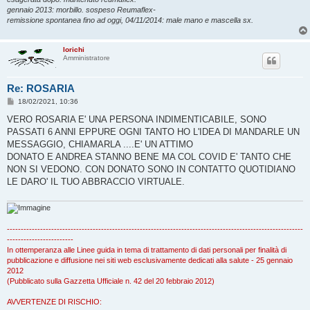
gennaio 2013: morbillo. sospeso Reumaflex-
remissione spontanea fino ad oggi, 04/11/2014: male mano e mascella sx.
lorichi
Amministratore
Re: ROSARIA
M
18/02/2021, 10:36
e
s
VERO ROSARIA E' UNA PERSONA INDIMENTICABILE, SONO
s
PASSATI 6 ANNI EPPURE OGNI TANTO HO L'IDEA DI MANDARLE UN
a
g
MESSAGGIO, CHIAMARLA ....E' UN ATTIMO
g
DONATO E ANDREA STANNO BENE MA COL COVID E' TANTO CHE
i
o
NON SI VEDONO. CON DONATO SONO IN CONTATTO QUOTIDIANO
LE DARO' IL TUO ABBRACCIO VIRTUALE.
-----------------------------------------------------------------------------------------------------------
------------------------
In ottemperanza alle Linee guida in tema di trattamento di dati personali per finalità di
pubblicazione e diffusione nei siti web esclusivamente dedicati alla salute - 25 gennaio
2012
(Pubblicato sulla Gazzetta Ufficiale n. 42 del 20 febbraio 2012)
AVVERTENZE DI RISCHIO: