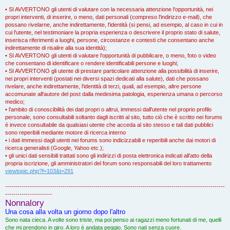
• SI AVVERTONO gli utenti di valutare con la necessaria attenzione l'opportunità, nei
propri interventi, di inserire, o meno, dati personali (compreso l'indirizzo e-mail), che
possano rivelarne, anche indirettamente, l'identità (si pensi, ad esempio, al caso in cui in
cui l'utente, nel testimoniare la propria esperienza o descrivere il proprio stato di salute,
inserisca riferimenti a luoghi, persone, circostanze e contesti che consentano anche
indirettamente di risalire alla sua identità);
• SI AVVERTONO gli utenti di valutare l'opportunità di pubblicare, o meno, foto o video
che consentano di identificare o rendere identificabili persone e luoghi;
• SI AVVERTONO gli utente di prestare particolare attenzione alla possibilità di inserire,
nei propri interventi (postati nei diversi spazi dedicati alla salute), dati che possano
rivelare, anche indirettamente, l'identità di terzi, quali, ad esempio, altre persone
accomunate all'autore del post dalla medesima patologia, esperienza umana o percorso
medico;
• l'ambito di conoscibilità dei dati propri o altrui, immessi dall'utente nel proprio profilo
personale, sono consultabili soltanto dagli iscritti al sito, tutto ciò che è scritto nei forums
è invece consultabile da qualsiasi utente che acceda al sito stesso e tali dati pubblici
sono reperibili mediante motore di ricerca interno
• i dati immessi dagli utenti nei forums sono indicizzabili e reperibili anche dai motori di
ricerca generalisti (Google, Yahoo etc.);
• gli unici dati sensibili trattati sono gli indirizzi di posta elettronica indicati all'atto della
propria iscrizione, gli amministratori del forum sono responsabili del loro trattamento
viewtopic.php?f=103&t=291
-----------------------------------------------------------------------------------------------------------
-----------------------
Nonnalory
Una cosa alla volta un giorno dopo l'altro
Sono nata cieca. A volte sono triste, ma poi penso ai ragazzi meno fortunati di me, quelli
che mi prendono in giro. A loro è andata peggio. Sono nati senza cuore.