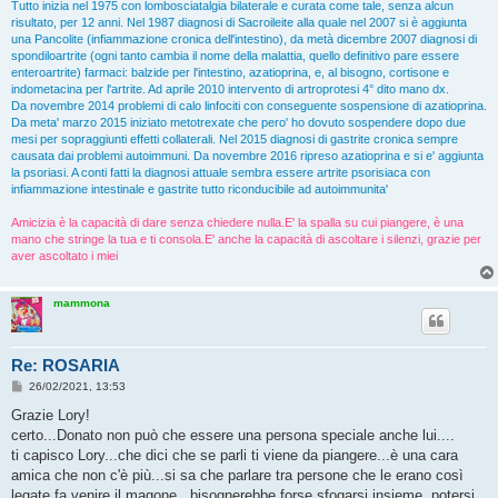
Tutto inizia nel 1975 con lombosciatalgia bilaterale e curata come tale, senza alcun
risultato, per 12 anni. Nel 1987 diagnosi di Sacroileite alla quale nel 2007 si è aggiunta
una Pancolite (infiammazione cronica dell'intestino), da metà dicembre 2007 diagnosi di
spondiloartrite (ogni tanto cambia il nome della malattia, quello definitivo pare essere
enteroartrite) farmaci: balzide per l'intestino, azatioprina, e, al bisogno, cortisone e
indometacina per l'artrite. Ad aprile 2010 intervento di artroprotesi 4° dito mano dx.
Da novembre 2014 problemi di calo linfociti con conseguente sospensione di azatioprina.
Da meta' marzo 2015 iniziato metotrexate che pero' ho dovuto sospendere dopo due
mesi per sopraggiunti effetti collaterali. Nel 2015 diagnosi di gastrite cronica sempre
causata dai problemi autoimmuni. Da novembre 2016 ripreso azatioprina e si e' aggiunta
la psoriasi. A conti fatti la diagnosi attuale sembra essere artrite psorisiaca con
infiammazione intestinale e gastrite tutto riconducibile ad autoimmunita'
Amicizia è la capacità di dare senza chiedere nulla.E' la spalla su cui piangere, è una
mano che stringe la tua e ti consola.E' anche la capacità di ascoltare i silenzi, grazie per
aver ascoltato i miei
mammona
Re: ROSARIA
M
26/02/2021, 13:53
e
s
Grazie Lory!
s
certo...Donato non può che essere una persona speciale anche lui....
a
g
ti capisco Lory...che dici che se parli ti viene da piangere...è una cara
g
amica che non c'è più...si sa che parlare tra persone che le erano così
i
o
legate fa venire il magone...bisognerebbe forse sfogarsi insieme, potersi