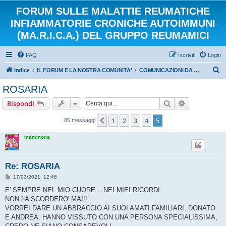
FORUM SULLE MALATTIE REUMATICHE
INFIAMMATORIE CRONICHE AUTOIMMUNI
(MA.R.I.C.A.) DEL GRUPPO REUMAMICI
FAQ
Iscriviti
Login
C
Indice
IL FORUM E LA NOSTRA COMUNITA'
COMUNICAZIONI DA PARTE DELL'AMMINISTRAZIONE
e
ROSARIA
r
Cerca
Ricerca avan
Rispondi
c
a
1
2
3
4
5
Precedente
85 messaggi
mammona
Re: ROSARIA
M
17/02/2021, 12:46
e
s
E' SEMPRE NEL MIO CUORE....NEI MIEI RICORDI.
s
NON LA SCORDERO' MAI!!
a
g
VORREI DARE UN ABBRACCIO AI SUOI AMATI FAMILIARI, DONATO
g
E ANDREA. HANNO VISSUTO CON UNA PERSONA SPECIALISSIMA,
i
o