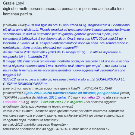
s
Grazie Lory!
s
digli che molte persone ancora la pensano, e pensano anche alla loro
a
g
immensa perdita.
g
i
o
[color=#408040
]2010-mia figlia ha ora 15 anni ed ha l'a.i.g. diagnosticata a 12 anni dopo
più di un anno di disturbi. Piccole erosioni ad una mano dove è stata operata inutilmente
scambiando un nodulo reumatico per un ganglio, gonfiore ginocchia e polsi, con
conseguenti infiltrazioni di cortisone e altro . Ora in cura con MTX 20 ml ogni 21 gg. +
lederfolin 7,5 dopo 24- h. sospeso antinfiammatorio dopo un anno. ora sembrerebbe in
remissione....devo credere che sarà per sempre!!!!
da fine marzo 2011 Reumaflex (mtx) da 15 ml ogni 21 gg.....in attesa di provare a
sospenderlo!! (+ Lederfolin 7,5)
8 maggio 2012 ancora in remissione. controllo occhi per sospette celluline in un occhio.
se ok si prova a sospendere il mtx! sarebbe ora! almeno per un po'.....ma tanta tanta
paura che la nemica se ne accorga e diventi di nuovo aggressiva! vedremo! io sono
peggio di lei!
31/05/12 visita oculistica: tutto ok, nessuna uveite!! e allora....SI SOSPENDONO LE
CURE!!!!! REMISSIONEEE!!!!!
(spero di non dover mai più aggiornare questa lista!!) ....POVERA ILLUSA!!
[color=#FF0000
]dic. 2012: inizio riacutizzazione ad un'anca, poi ginocchio
.[/color]
TERAPIA completa da
febbraio 2013
:
deltac
7,5 mg -
reumaflex 15 mg
alla settimana +
Lederfolin 7,5
il gg. dopo -
Plaquenil 200 x 2 v. al giorno.
(noi abbiamo aggiunto
antinfiamm. fitoterapico+drenante fegato omeop)
estate 2013: Humira - sospeso dopo qualche mese per effetti collaterali, soprattutto
mancanza memoria e conentrazione, ma anche iperattività un giorno e stanchezza
esagerata dopo. mantenuto reumaflex.
gennaio 2013: morbillo. sospeso Reumaflex-
remissione spontanea fino ad oggi, 04/11/2014: male mano e mascella sx.