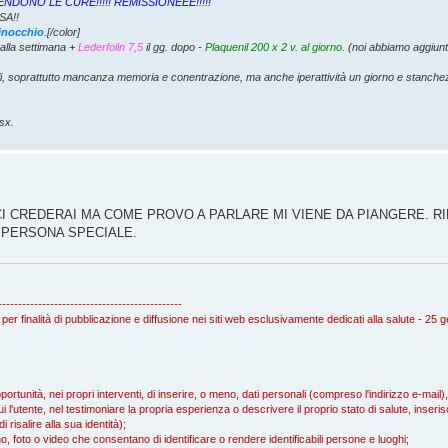
I SOSPENDONO LE CURE!!!!! REMISSIONEEE!!!!!
SA!!
ginocchio
.[/color]
alla settimana +
Lederfolin 7,5
il gg. dopo -
Plaquenil 200 x 2 v. al giorno.
(noi abbiamo aggiunt
li, soprattutto mancanza memoria e conentrazione, ma anche iperattività un giorno e stanch
sx.
 CI CREDERAI MA COME PROVO A PARLARE MI VIENE DA PIANGERE. RI
A PERSONA SPECIALE.
----------------------------------------------
 per finalità di pubblicazione e diffusione nei siti web esclusivamente dedicati alla salute - 25
rtunità, nei propri interventi, di inserire, o meno, dati personali (compreso l'indirizzo e-mail
i l'utente, nel testimoniare la propria esperienza o descrivere il proprio stato di salute, inserisc
isalire alla sua identità);
, foto o video che consentano di identificare o rendere identificabili persone e luoghi;