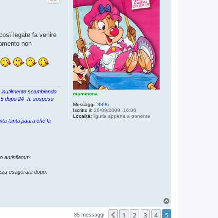
così legate fa venire
 momento non
ta inutilmente scambiando
mammona
 7,5 dopo 24- h. sospeso
Messaggi:
3896
Iscritto il:
29/09/2009, 16:06
Località:
liguria appena a ponente
nta tanta paura che la
o antinfiamm.
ezza esagerata dopo.
T
o
1
2
3
4
5
p
Precedente
85 messaggi