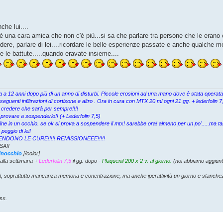
he lui....
..è una cara amica che non c'è più...si sa che parlare tra persone che le erano 
dere, parlare di lei....ricordare le belle esperienze passate e anche qualche
 e le battute.....quando eravate insieme....
cata a 12 anni dopo più di un anno di disturbi. Piccole erosioni ad una mano dove è stata opera
eguenti infiltrazioni di cortisone e altro . Ora in cura con MTX 20 ml ogni 21 gg. + lederfolin
 credere che sarà per sempre!!!!
 provare a sospenderlo!! (+ Lederfolin 7,5)
ine in un occhio. se ok si prova a sospendere il mtx! sarebbe ora! almeno per un po'.....ma ta
eggio di lei!
I SOSPENDONO LE CURE!!!!! REMISSIONEEE!!!!!
SA!!
ginocchio
.[/color]
alla settimana +
Lederfolin 7,5
il gg. dopo -
Plaquenil 200 x 2 v. al giorno.
(noi abbiamo aggiunt
li, soprattutto mancanza memoria e conentrazione, ma anche iperattività un giorno e stanch
sx.