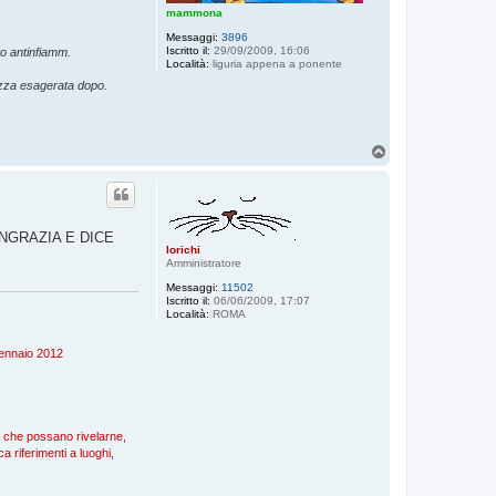
mammona
Messaggi:
3896
Iscritto il:
29/09/2009, 16:06
o antinfiamm.
Località:
liguria appena a ponente
ezza esagerata dopo.
T
o
p
NGRAZIA E DICE
lorichi
Amministratore
Messaggi:
11502
Iscritto il:
06/06/2009, 17:07
Località:
ROMA
 gennaio 2012
), che possano rivelarne,
a riferimenti a luoghi,