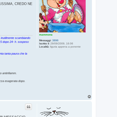
LISSIMA, CREDO NE
mammona
ta inutilmente scambiando
Messaggi:
3896
 7,5 dopo 24- h. sospeso
Iscritto il:
29/09/2009, 16:06
Località:
liguria appena a ponente
nta tanta paura che la
o antinfiamm.
ezza esagerata dopo.
T
o
p