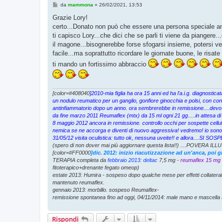
M
da
mammona
»
26/02/2021, 13:53
e
s
Grazie Lory!
s
certo...Donato non può che essere una persona speciale anc
a
g
ti capisco Lory...che dici che se parli ti viene da piangere.
g
il magone...bisognerebbe forse sfogarsi insieme, potersi ve
i
o
facile...ma soprattutto ricordare le giornate buone, le risate
ti mando un fortissimo abbraccio
[color=#408040
]2010-mia figlia ha ora 15 anni ed ha l'a.i.g. diagnosti
un nodulo reumatico per un ganglio, gonfiore ginocchia e polsi, con cons
antinfiammatorio dopo un anno. ora sembrerebbe in remissione....devo
da fine marzo 2011 Reumaflex (mtx) da 15 ml ogni 21 gg.....in attesa di
8 maggio 2012 ancora in remissione. controllo occhi per sospette cellul
nemica se ne accorga e diventi di nuovo aggressiva! vedremo! io sono p
31/05/12 visita oculistica: tutto ok, nessuna uveite!! e allora....S
(spero di non dover mai più aggiornare questa lista!!) ....POVERA ILLU
[color=#FF0000
]dic. 2012: inizio riacutizzazione ad un'anca, poi 
TERAPIA completa da
febbraio 2013
:
deltac
7,5 mg -
reumaflex 15 mg
fitoterapico+drenante fegato omeop)
estate 2013: Humira - sospeso dopo qualche mese per effetti collatera
mantenuto reumaflex.
gennaio 2013: morbillo. sospeso Reumaflex-
remissione spontanea fino ad oggi, 04/11/2014: male mano e mascella 
Rispondi