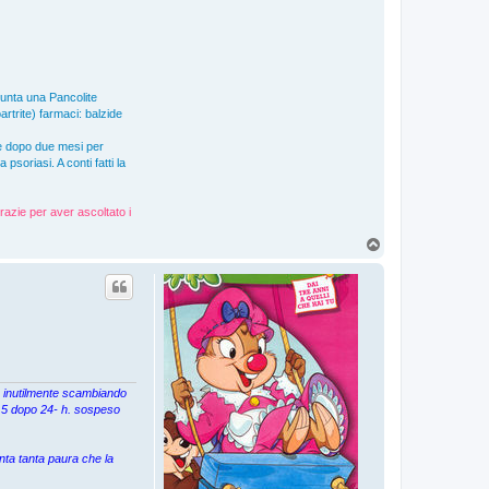
giunta una Pancolite
artrite) farmaci: balzide
e dopo due mesi per
soriasi. A conti fatti la
razie per aver ascoltato i
T
o
p
ta inutilmente scambiando
 7,5 dopo 24- h. sospeso
nta tanta paura che la