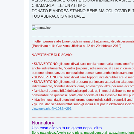
VERO ROSARIA E' UNA PERSONA INDIMENTICABILE, 
s
CHIAMARLA ....E' UN ATTIMO
a
g
DONATO E ANDREA STANNO BENE MA COL COVID E' 
g
TUO ABBRACCIO VIRTUALE.
i
o
-------------------------------------------------------------------------------------
In ottemperanza alle Linee guida in tema di trattamento di dati personali
(Pubblicato sulla Gazzetta Ufficiale n. 42 del 20 febbraio 2012)
AVVERTENZE DI RISCHIO:
• SI AVVERTONO gli utenti di valutare con la necessaria attenzione l'oppo
anche indirettamente, l'identità (si pensi, ad esempio, al caso in cui in cu
persone, circostanze e contesti che consentano anche indirettamente di r
• SI AVVERTONO gli utenti di valutare l'opportunità di pubblicare, o meno
• SI AVVERTONO gli utente di prestare particolare attenzione alla possibil
indirettamente, l'identità di terzi, quali, ad esempio, altre persone a
• l'ambito di conoscibilità dei dati propri o altrui, immessi dall'utente nel 
consultabile da qualsiasi utente che acceda al sito stesso e tali dati pub
• i dati immessi dagli utenti nei forums sono indicizzabili e reperibili an
• gli unici dati sensibili trattati sono gli indirizzi di posta elettronica ind
viewtopic.php?f=103&t=291
-------------------------------------------------------------------------------------
Nonnalory
Una cosa alla volta un giorno dopo l'altro
Sono nata cieca. A volte sono triste, ma poi penso ai ragazzi meno fortu