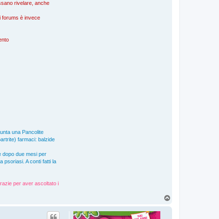
possano rivelare, anche
nei forums è invece
mento
giunta una Pancolite
artrite) farmaci: balzide
e dopo due mesi per
soriasi. A conti fatti la
razie per aver ascoltato i
T
o
p