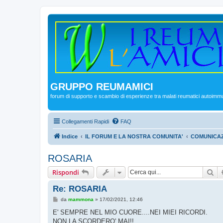
GRUPPO REUMAMICI
forum di supporto e scambio di esperienze tra malati reumatici autoimm
Collegamenti Rapidi
FAQ
Indice
IL FORUM E LA NOSTRA COMUNITA'
COMUNICAZ
ROSARIA
Ce
Rispondi
Re: ROSARIA
M
da
mammona
»
17/02/2021, 12:46
e
s
E' SEMPRE NEL MIO CUORE....NEI MIEI RICORDI.
s
NON LA SCORDERO' MAI!!
a