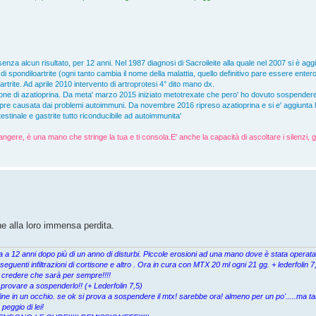
senza alcun risultato, per 12 anni. Nel 1987 diagnosi di Sacroileite alla quale nel 2007 si è ag
 spondiloartrite (ogni tanto cambia il nome della malattia, quello definitivo pare essere entero
'artrite. Ad aprile 2010 intervento di artroprotesi 4° dito mano dx.
one di azatioprina. Da meta' marzo 2015 iniziato metotrexate che pero' ho dovuto sospender
empre causata dai problemi autoimmuni. Da novembre 2016 ripreso azatioprina e si e' aggiunta la p
stinale e gastrite tutto riconducibile ad autoimmunita'
angere, è una mano che stringe la tua e ti consola.E' anche la capacità di ascoltare i silenzi, g
e alla loro immensa perdita.
cata a 12 anni dopo più di un anno di disturbi. Piccole erosioni ad una mano dove è stata opera
eguenti infiltrazioni di cortisone e altro . Ora in cura con MTX 20 ml ogni 21 gg. + lederfolin
 credere che sarà per sempre!!!!
 provare a sospenderlo!! (+ Lederfolin 7,5)
ine in un occhio. se ok si prova a sospendere il mtx! sarebbe ora! almeno per un po'.....ma ta
eggio di lei!