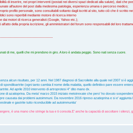
ità di inserire, nei propri interventi (postati nei diversi spazi dedicati alla salute), dati che 
ccomunate all'autore del post dalla medesima patologia, esperienza umana o percorso medico;
proprio profilo personale, sono consultabili soltanto dagli iscritti al sito, tutto ciò che è scritto 
blici sono reperibili mediante motore di ricerca interno
che dai motori di ricerca generalisti (Google, Yahoo etc.);
icati all'atto della propria iscrizione, gli amministratori del forum sono responsabili del loro tratta
---------------------------------------------
nati di me, quelli che mi prendono in giro. A loro è andata peggio. Sono nati senza cuore.
senza alcun risultato, per 12 anni. Nel 1987 diagnosi di Sacroileite alla quale nel 2007 si è ag
 spondiloartrite (ogni tanto cambia il nome della malattia, quello definitivo pare essere entero
'artrite. Ad aprile 2010 intervento di artroprotesi 4° dito mano dx.
one di azatioprina. Da meta' marzo 2015 iniziato metotrexate che pero' ho dovuto sospender
empre causata dai problemi autoimmuni. Da novembre 2016 ripreso azatioprina e si e' aggiunta la p
stinale e gastrite tutto riconducibile ad autoimmunita'
angere, è una mano che stringe la tua e ti consola.E' anche la capacità di ascoltare i silenzi, g