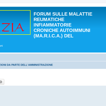
FORUM SULLE MALATTIE
REUMATICHE
INFIAMMATORIE
CRONICHE AUTOIMMUNI
(MA.R.I.C.A.) DEL
uni
IONI DA PARTE DELL'AMMINISTRAZIONE
rca
Ricerca avanzata