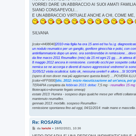
g
VORREI DARE UN ABBRACCIO AI SUOI AMATI FAMIL
g
SIANO CONSAPEVOLI...
i
o
E UN ABBRACCIO VIRTUALE ANCHE A CHI, COME ME,
SILVANA
[color=#408040
]2010-mia figlia ha ora 15 anni ed ha l'a.i.g. diagnosti
un nodulo reumatico per un ganglio, gonfiore ginocchia e polsi, con cons
antinfiammatorio dopo un anno. ora sembrerebbe in remissione....devo
da fine marzo 2011 Reumaflex (mtx) da 15 ml ogni 21 gg.....in attesa di
8 maggio 2012 ancora in remissione. controllo occhi per sospette cellul
nemica se ne accorga e diventi di nuovo aggressiva! vedremo! io sono p
31/05/12 visita oculistica: tutto ok, nessuna uveite!! e allora....S
(spero di non dover mai più aggiornare questa lista!!) ....POVERA ILLU
[color=#FF0000
]dic. 2012: inizio riacutizzazione ad un'anca, poi 
TERAPIA completa da
febbraio 2013
:
deltac
7,5 mg -
reumaflex 15 mg
fitoterapico+drenante fegato omeop)
estate 2013: Humira - sospeso dopo qualche mese per effetti collatera
mantenuto reumaflex.
gennaio 2013: morbillo. sospeso Reumaflex-
remissione spontanea fino ad oggi, 04/11/2014: male mano e mascella 
Re: ROSARIA
M
da
lorichi
»
18/02/2021, 10:36
e
s