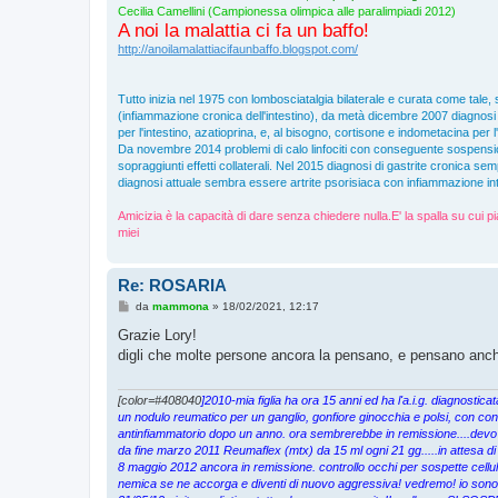
Cecilia Camellini (Campionessa olimpica alle paralimpiadi 2012)
A noi la malattia ci fa un baffo!
http://anoilamalattiacifaunbaffo.blogspot.com/
Tutto inizia nel 1975 con lombosciatalgia bilaterale e curata come tale, 
(infiammazione cronica dell'intestino), da metà dicembre 2007 diagnosi di
per l'intestino, azatioprina, e, al bisogno, cortisone e indometacina per l
Da novembre 2014 problemi di calo linfociti con conseguente sospensi
sopraggiunti effetti collaterali. Nel 2015 diagnosi di gastrite cronica s
diagnosi attuale sembra essere artrite psorisiaca con infiammazione inte
Amicizia è la capacità di dare senza chiedere nulla.E' la spalla su cui pi
miei
Re: ROSARIA
M
da
mammona
»
18/02/2021, 12:17
e
s
Grazie Lory!
s
digli che molte persone ancora la pensano, e pensano anch
a
g
g
i
[color=#408040
]2010-mia figlia ha ora 15 anni ed ha l'a.i.g. diagnosti
o
un nodulo reumatico per un ganglio, gonfiore ginocchia e polsi, con cons
antinfiammatorio dopo un anno. ora sembrerebbe in remissione....devo
da fine marzo 2011 Reumaflex (mtx) da 15 ml ogni 21 gg.....in attesa di
8 maggio 2012 ancora in remissione. controllo occhi per sospette cellul
nemica se ne accorga e diventi di nuovo aggressiva! vedremo! io sono p