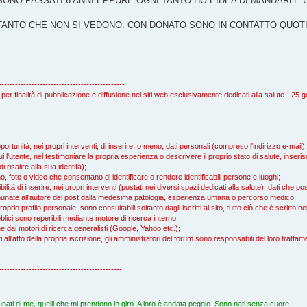
SONO PASSATI 6 ANNI EPPURE OGNI TANTO HO L'IDEA DI MANDARLE
TANTO CHE NON SI VEDONO. CON DONATO SONO IN CONTATTO QUOTID
----------------------------------------------
 per finalità di pubblicazione e diffusione nei siti web esclusivamente dedicati alla salute - 25
rtunità, nei propri interventi, di inserire, o meno, dati personali (compreso l'indirizzo e-mail
i l'utente, nel testimoniare la propria esperienza o descrivere il proprio stato di salute, inserisc
isalire alla sua identità);
, foto o video che consentano di identificare o rendere identificabili persone e luoghi;
ità di inserire, nei propri interventi (postati nei diversi spazi dedicati alla salute), dati che 
ccomunate all'autore del post dalla medesima patologia, esperienza umana o percorso medico;
proprio profilo personale, sono consultabili soltanto dagli iscritti al sito, tutto ciò che è scritto 
blici sono reperibili mediante motore di ricerca interno
che dai motori di ricerca generalisti (Google, Yahoo etc.);
icati all'atto della propria iscrizione, gli amministratori del forum sono responsabili del loro tratta
---------------------------------------------
nati di me, quelli che mi prendono in giro. A loro è andata peggio. Sono nati senza cuore.