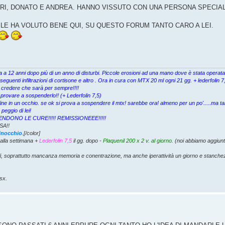
IARI, DONATO E ANDREA. HANNO VISSUTO CON UNA PERSONA SPECIA
 LE HA VOLUTO BENE QUI, SU QUESTO FORUM TANTO CARO A LEI.
cata a 12 anni dopo più di un anno di disturbi. Piccole erosioni ad una mano dove è stata opera
eguenti infiltrazioni di cortisone e altro . Ora in cura con MTX 20 ml ogni 21 gg. + lederfolin
 credere che sarà per sempre!!!!
 provare a sospenderlo!! (+ Lederfolin 7,5)
ine in un occhio. se ok si prova a sospendere il mtx! sarebbe ora! almeno per un po'.....ma ta
eggio di lei!
I SOSPENDONO LE CURE!!!!! REMISSIONEEE!!!!!
SA!!
ginocchio
.[/color]
alla settimana +
Lederfolin 7,5
il gg. dopo -
Plaquenil 200 x 2 v. al giorno.
(noi abbiamo aggiunt
li, soprattutto mancanza memoria e conentrazione, ma anche iperattività un giorno e stanch
sx.