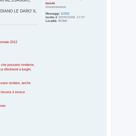
 UN MESSAGGIO,
lorichi
Amministratore
IANO LE DARO' IL
Messaggi:
11502
Iscritto il:
06/06/2009, 17:07
Località:
ROMA
 gennaio 2012
), che possano rivelarne,
a riferimenti a luoghi,
possano rivelare, anche
nei forums è invece
mento