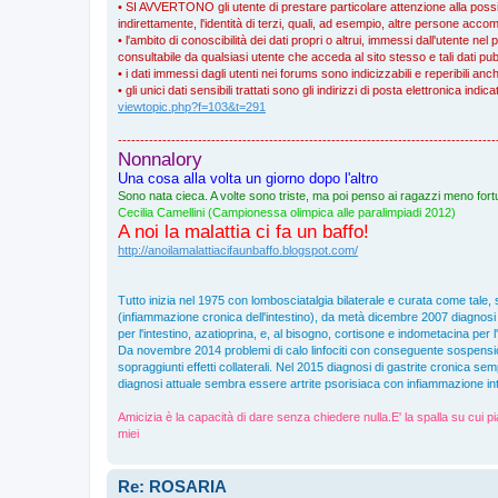
• SI AVVERTONO gli utente di prestare particolare attenzione alla possibil
indirettamente, l'identità di terzi, quali, ad esempio, altre persone a
• l'ambito di conoscibilità dei dati propri o altrui, immessi dall'utente nel 
consultabile da qualsiasi utente che acceda al sito stesso e tali dati pub
• i dati immessi dagli utenti nei forums sono indicizzabili e reperibili an
• gli unici dati sensibili trattati sono gli indirizzi di posta elettronica ind
viewtopic.php?f=103&t=291
-------------------------------------------------------------------------------------
Nonnalory
Una cosa alla volta un giorno dopo l'altro
Sono nata cieca. A volte sono triste, ma poi penso ai ragazzi meno fortu
Cecilia Camellini (Campionessa olimpica alle paralimpiadi 2012)
A noi la malattia ci fa un baffo!
http://anoilamalattiacifaunbaffo.blogspot.com/
Tutto inizia nel 1975 con lombosciatalgia bilaterale e curata come tale, 
(infiammazione cronica dell'intestino), da metà dicembre 2007 diagnosi di
per l'intestino, azatioprina, e, al bisogno, cortisone e indometacina per l
Da novembre 2014 problemi di calo linfociti con conseguente sospensi
sopraggiunti effetti collaterali. Nel 2015 diagnosi di gastrite cronica s
diagnosi attuale sembra essere artrite psorisiaca con infiammazione inte
Amicizia è la capacità di dare senza chiedere nulla.E' la spalla su cui pi
miei
Re: ROSARIA