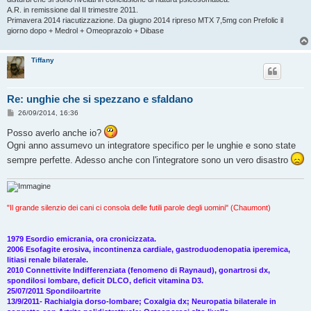
A.R. in remissione dal II trimestre 2011.
Primavera 2014 riacutizzazione. Da giugno 2014 ripreso MTX 7,5mg con Prefolic il
giorno dopo + Medrol + Omeoprazolo + Dibase
Tiffany
Re: unghie che si spezzano e sfaldano
M
26/09/2014, 16:36
e
s
Posso averlo anche io?
s
Ogni anno assumevo un integratore specifico per le unghie e sono state
a
g
sempre perfette. Adesso anche con l'integratore sono un vero disastro
g
i
o
"Il grande silenzio dei cani ci consola delle futili parole degli uomini" (Chaumont)
1979 Esordio emicrania, ora cronicizzata.
2006 Esofagite erosiva, incontinenza cardiale, gastroduodenopatia iperemica,
litiasi renale bilaterale.
2010 Connettivite Indifferenziata (fenomeno di Raynaud), gonartrosi dx,
spondilosi lombare, deficit DLCO, deficit vitamina D3.
25/07/2011 Spondiloartrite
13/9/2011- Rachialgia dorso-lombare; Coxalgia dx; Neuropatia bilaterale in