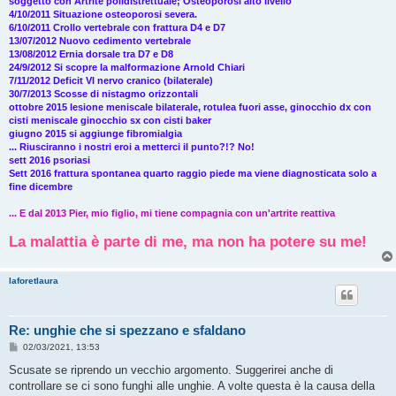
soggetto con Artrite polidistrettuale; Osteoporosi alto livello
4/10/2011 Situazione osteoporosi severa.
6/10/2011 Crollo vertebrale con frattura D4 e D7
13/07/2012 Nuovo cedimento vertebrale
13/08/2012 Ernia dorsale tra D7 e D8
24/9/2012 Si scopre la malformazione Arnold Chiari
7/11/2012 Deficit VI nervo cranico (bilaterale)
30/7/2013 Scosse di nistagmo orizzontali
ottobre 2015 lesione meniscale bilaterale, rotulea fuori asse, ginocchio dx con
cisti meniscale ginocchio sx con cisti baker
giugno 2015 si aggiunge fibromialgia
... Riusciranno i nostri eroi a metterci il punto?!? No!
sett 2016 psoriasi
Sett 2016 frattura spontanea quarto raggio piede ma viene diagnosticata solo a
fine dicembre
... E dal 2013 Pier, mio figlio, mi tiene compagnia con un'artrite reattiva
La malattia è parte di me, ma non ha potere su me!
laforetlaura
Re: unghie che si spezzano e sfaldano
M
02/03/2021, 13:53
e
s
Scusate se riprendo un vecchio argomento. Suggerirei anche di
s
controllare se ci sono funghi alle unghie. A volte questa è la causa della
a