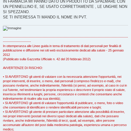
IN FARMACIA MI HANNO DATO UN PRODOTTO DA SPALMARE CON
a
g
UN PENNELLINO E, SE USATO CORRETTAMENTE , LE UNGHIE NON
g
SI SPEZZANO.
i
o
SE TI INTERESSA TI MANDO IL NOME IN PVT.
-----------------------------------------------------------------------------------------------------------
------------------------
In ottemperanza alle Linee guida in tema di trattamento di dati personali per finalità di
pubblicazione e diffusione nei siti web esclusivamente dedicati alla salute - 25 gennaio
2012
(Pubblicato sulla Gazzetta Ufficiale n. 42 del 20 febbraio 2012)
AVVERTENZE DI RISCHIO:
• SI AVVERTONO gli utenti di valutare con la necessaria attenzione l'opportunità, nei
propri interventi, di inserire, o meno, dati personali (compreso l'indirizzo e-mail), che
possano rivelarne, anche indirettamente, l'identità (si pensi, ad esempio, al caso in cui in
cui l'utente, nel testimoniare la propria esperienza o descrivere il proprio stato di salute,
inserisca riferimenti a luoghi, persone, circostanze e contesti che consentano anche
indirettamente di risalire alla sua identità);
• SI AVVERTONO gli utenti di valutare l'opportunità di pubblicare, o meno, foto o video
che consentano di identificare o rendere identificabili persone e luoghi;
• SI AVVERTONO gli utente di prestare particolare attenzione alla possibilità di inserire,
nei propri interventi (postati nei diversi spazi dedicati alla salute), dati che possano
rivelare, anche indirettamente, l'identità di terzi, quali, ad esempio, altre persone
accomunate all'autore del post dalla medesima patologia, esperienza umana o percorso
medico;