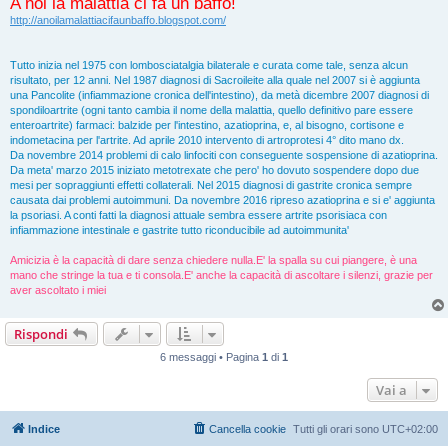
A noi la malattia ci fa un baffo!
http://anoilamalattiacifaunbaffo.blogspot.com/
Tutto inizia nel 1975 con lombosciatalgia bilaterale e curata come tale, senza alcun
risultato, per 12 anni. Nel 1987 diagnosi di Sacroileite alla quale nel 2007 si è aggiunta
una Pancolite (infiammazione cronica dell'intestino), da metà dicembre 2007 diagnosi di
spondiloartrite (ogni tanto cambia il nome della malattia, quello definitivo pare essere
enteroartrite) farmaci: balzide per l'intestino, azatioprina, e, al bisogno, cortisone e
indometacina per l'artrite. Ad aprile 2010 intervento di artroprotesi 4° dito mano dx.
Da novembre 2014 problemi di calo linfociti con conseguente sospensione di azatioprina.
Da meta' marzo 2015 iniziato metotrexate che pero' ho dovuto sospendere dopo due
mesi per sopraggiunti effetti collaterali. Nel 2015 diagnosi di gastrite cronica sempre
causata dai problemi autoimmuni. Da novembre 2016 ripreso azatioprina e si e' aggiunta
la psoriasi. A conti fatti la diagnosi attuale sembra essere artrite psorisiaca con
infiammazione intestinale e gastrite tutto riconducibile ad autoimmunita'
Amicizia è la capacità di dare senza chiedere nulla.E' la spalla su cui piangere, è una
mano che stringe la tua e ti consola.E' anche la capacità di ascoltare i silenzi, grazie per
aver ascoltato i miei
Rispondi
6 messaggi • Pagina
1
di
1
Vai a
Indice
Cancella cookie
Tutti gli orari sono
UTC+02:00