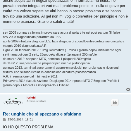
anche acquistati in negozi specializzati o in farmacia ma nulla.. ho
provato anche integratori vari ma il problema persiste...nulla di grave per
carità ma volevo sapere se altri hanno lo stesso problema e se hanno
trovato una soluzione. Al gel non mi voglio convertire per principio e non è
nemmeno psoriasi.. Grazie e saluti a tutti!
sett 2008 comparsa forma improvvisa e acuta di poliartrite nel post partum (II figlio)
nov 2008 diagnosticata poliartrite da LES
aprile 2009 ritrattata diagnosi LES, fatta diagnosi di spondiloentesoartrite sieronegativa
maggio 2010 diagnosticata A.R.
luglio 2010-febbraio 2012: 10mg Reumaflex (+ folina il giorno dopo) inizialmente ogni
settimana poi ogni 2 sett., 25gocce/w dibase, 1plaquenil 200mg/die
da marzo 2012: sospeso MTX, continuo 1 plaquenil 200mg/die
da 11/6/12: sospeso anche plaquenil per leuco e pistrinopenia.
gennaio 2013: terminati accertamenti gastro-enterologici per prolungati e ricorrenti
disturbi che si sono rivelati in conclusione di natura psicosomatica.
A.R. in remissione dal II trimestre 2011.
Primavera 2014 riacutizzazione. Da giugno 2014 ripreso MTX 7,5mg con Prefolic il
giorno dopo + Medrol + Omeoprazolo + Dibase
lorichi
Amministratore
Re: unghie che si spezzano e sfaldano
M
25/09/2014, 18:51
e
s
IO HO QUESTO PROBLEMA.
s