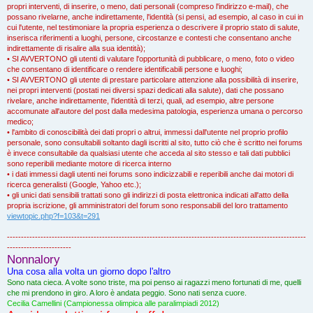
propri interventi, di inserire, o meno, dati personali (compreso l'indirizzo e-mail), che
possano rivelarne, anche indirettamente, l'identità (si pensi, ad esempio, al caso in cui in
cui l'utente, nel testimoniare la propria esperienza o descrivere il proprio stato di salute,
inserisca riferimenti a luoghi, persone, circostanze e contesti che consentano anche
indirettamente di risalire alla sua identità);
• SI AVVERTONO gli utenti di valutare l'opportunità di pubblicare, o meno, foto o video
che consentano di identificare o rendere identificabili persone e luoghi;
• SI AVVERTONO gli utente di prestare particolare attenzione alla possibilità di inserire,
nei propri interventi (postati nei diversi spazi dedicati alla salute), dati che possano
rivelare, anche indirettamente, l'identità di terzi, quali, ad esempio, altre persone
accomunate all'autore del post dalla medesima patologia, esperienza umana o percorso
medico;
• l'ambito di conoscibilità dei dati propri o altrui, immessi dall'utente nel proprio profilo
personale, sono consultabili soltanto dagli iscritti al sito, tutto ciò che è scritto nei forums
è invece consultabile da qualsiasi utente che acceda al sito stesso e tali dati pubblici
sono reperibili mediante motore di ricerca interno
• i dati immessi dagli utenti nei forums sono indicizzabili e reperibili anche dai motori di
ricerca generalisti (Google, Yahoo etc.);
• gli unici dati sensibili trattati sono gli indirizzi di posta elettronica indicati all'atto della
propria iscrizione, gli amministratori del forum sono responsabili del loro trattamento
viewtopic.php?f=103&t=291
-----------------------------------------------------------------------------------------------------------
-----------------------
Nonnalory
Una cosa alla volta un giorno dopo l'altro
Sono nata cieca. A volte sono triste, ma poi penso ai ragazzi meno fortunati di me, quelli
che mi prendono in giro. A loro è andata peggio. Sono nati senza cuore.
Cecilia Camellini (Campionessa olimpica alle paralimpiadi 2012)