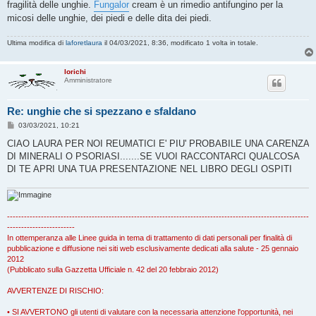
g
fragilità delle unghie.
Fungalor
cream è un rimedio antifungino per la
g
micosi delle unghie, dei piedi e delle dita dei piedi.
i
o
Ultima modifica di
laforetlaura
il 04/03/2021, 8:36, modificato 1 volta in totale.
lorichi
Amministratore
Re: unghie che si spezzano e sfaldano
M
03/03/2021, 10:21
e
s
CIAO LAURA PER NOI REUMATICI E' PIU' PROBABILE UNA CARENZA
s
DI MINERALI O PSORIASI.......SE VUOI RACCONTARCI QUALCOSA
a
g
DI TE APRI UNA TUA PRESENTAZIONE NEL LIBRO DEGLI OSPITI
g
i
o
-----------------------------------------------------------------------------------------------------------
------------------------
In ottemperanza alle Linee guida in tema di trattamento di dati personali per finalità di
pubblicazione e diffusione nei siti web esclusivamente dedicati alla salute - 25 gennaio
2012
(Pubblicato sulla Gazzetta Ufficiale n. 42 del 20 febbraio 2012)
AVVERTENZE DI RISCHIO:
• SI AVVERTONO gli utenti di valutare con la necessaria attenzione l'opportunità, nei