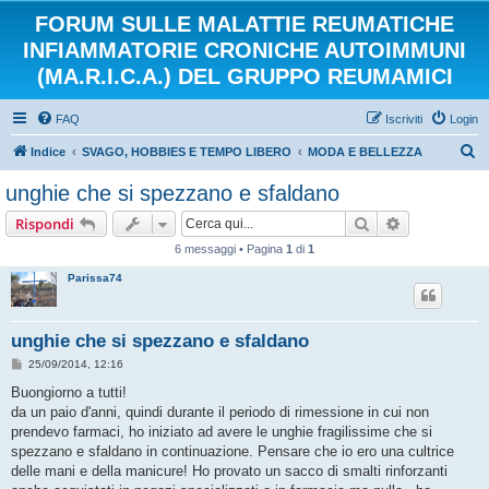
FORUM SULLE MALATTIE REUMATICHE
INFIAMMATORIE CRONICHE AUTOIMMUNI
(MA.R.I.C.A.) DEL GRUPPO REUMAMICI
FAQ
Iscriviti
Login
C
Indice
SVAGO, HOBBIES E TEMPO LIBERO
MODA E BELLEZZA
e
unghie che si spezzano e sfaldano
r
Cerca
Ricerca avan
Rispondi
c
6 messaggi • Pagina
1
di
1
a
Parissa74
unghie che si spezzano e sfaldano
M
25/09/2014, 12:16
e
s
Buongiorno a tutti!
s
da un paio d'anni, quindi durante il periodo di rimessione in cui non
a
g
prendevo farmaci, ho iniziato ad avere le unghie fragilissime che si
g
spezzano e sfaldano in continuazione. Pensare che io ero una cultrice
i
o
delle mani e della manicure! Ho provato un sacco di smalti rinforzanti