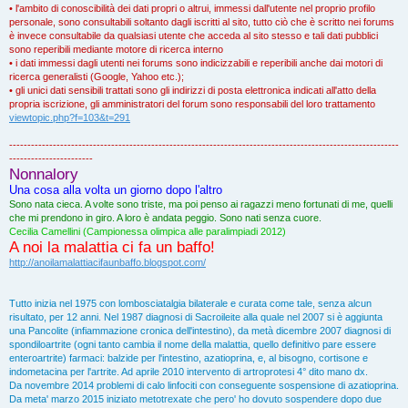
• l'ambito di conoscibilità dei dati propri o altrui, immessi dall'utente nel proprio profilo
personale, sono consultabili soltanto dagli iscritti al sito, tutto ciò che è scritto nei forums
è invece consultabile da qualsiasi utente che acceda al sito stesso e tali dati pubblici
sono reperibili mediante motore di ricerca interno
• i dati immessi dagli utenti nei forums sono indicizzabili e reperibili anche dai motori di
ricerca generalisti (Google, Yahoo etc.);
• gli unici dati sensibili trattati sono gli indirizzi di posta elettronica indicati all'atto della
propria iscrizione, gli amministratori del forum sono responsabili del loro trattamento
viewtopic.php?f=103&t=291
-----------------------------------------------------------------------------------------------------------
-----------------------
Nonnalory
Una cosa alla volta un giorno dopo l'altro
Sono nata cieca. A volte sono triste, ma poi penso ai ragazzi meno fortunati di me, quelli
che mi prendono in giro. A loro è andata peggio. Sono nati senza cuore.
Cecilia Camellini (Campionessa olimpica alle paralimpiadi 2012)
A noi la malattia ci fa un baffo!
http://anoilamalattiacifaunbaffo.blogspot.com/
Tutto inizia nel 1975 con lombosciatalgia bilaterale e curata come tale, senza alcun
risultato, per 12 anni. Nel 1987 diagnosi di Sacroileite alla quale nel 2007 si è aggiunta
una Pancolite (infiammazione cronica dell'intestino), da metà dicembre 2007 diagnosi di
spondiloartrite (ogni tanto cambia il nome della malattia, quello definitivo pare essere
enteroartrite) farmaci: balzide per l'intestino, azatioprina, e, al bisogno, cortisone e
indometacina per l'artrite. Ad aprile 2010 intervento di artroprotesi 4° dito mano dx.
Da novembre 2014 problemi di calo linfociti con conseguente sospensione di azatioprina.
Da meta' marzo 2015 iniziato metotrexate che pero' ho dovuto sospendere dopo due