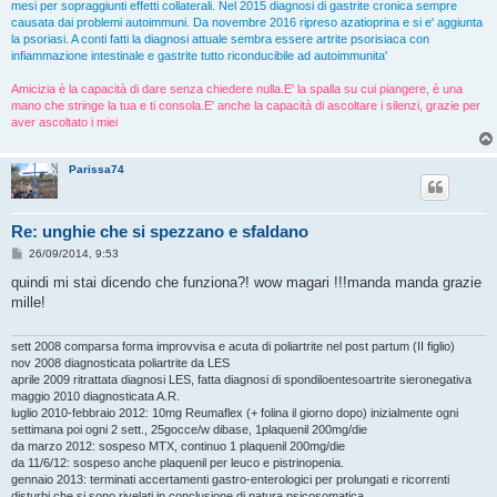
mesi per sopraggiunti effetti collaterali. Nel 2015 diagnosi di gastrite cronica sempre
causata dai problemi autoimmuni. Da novembre 2016 ripreso azatioprina e si e' aggiunta
la psoriasi. A conti fatti la diagnosi attuale sembra essere artrite psorisiaca con
infiammazione intestinale e gastrite tutto riconducibile ad autoimmunita'
Amicizia è la capacità di dare senza chiedere nulla.E' la spalla su cui piangere, è una
mano che stringe la tua e ti consola.E' anche la capacità di ascoltare i silenzi, grazie per
aver ascoltato i miei
Parissa74
Re: unghie che si spezzano e sfaldano
M
26/09/2014, 9:53
e
s
quindi mi stai dicendo che funziona?! wow magari !!!manda manda grazie
s
mille!
a
g
g
i
sett 2008 comparsa forma improvvisa e acuta di poliartrite nel post partum (II figlio)
o
nov 2008 diagnosticata poliartrite da LES
aprile 2009 ritrattata diagnosi LES, fatta diagnosi di spondiloentesoartrite sieronegativa
maggio 2010 diagnosticata A.R.
luglio 2010-febbraio 2012: 10mg Reumaflex (+ folina il giorno dopo) inizialmente ogni
settimana poi ogni 2 sett., 25gocce/w dibase, 1plaquenil 200mg/die
da marzo 2012: sospeso MTX, continuo 1 plaquenil 200mg/die
da 11/6/12: sospeso anche plaquenil per leuco e pistrinopenia.
gennaio 2013: terminati accertamenti gastro-enterologici per prolungati e ricorrenti
disturbi che si sono rivelati in conclusione di natura psicosomatica.