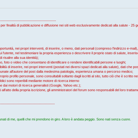
----------------------------------------------
 per finalità di pubblicazione e diffusione nei siti web esclusivamente dedicati alla salute - 25
rtunità, nei propri interventi, di inserire, o meno, dati personali (compreso l'indirizzo e-mail
i l'utente, nel testimoniare la propria esperienza o descrivere il proprio stato di salute, inserisc
isalire alla sua identità);
, foto o video che consentano di identificare o rendere identificabili persone e luoghi;
ità di inserire, nei propri interventi (postati nei diversi spazi dedicati alla salute), dati che 
ccomunate all'autore del post dalla medesima patologia, esperienza umana o percorso medico;
proprio profilo personale, sono consultabili soltanto dagli iscritti al sito, tutto ciò che è scritto 
blici sono reperibili mediante motore di ricerca interno
che dai motori di ricerca generalisti (Google, Yahoo etc.);
icati all'atto della propria iscrizione, gli amministratori del forum sono responsabili del loro tratta
---------------------------------------------
nati di me, quelli che mi prendono in giro. A loro è andata peggio. Sono nati senza cuore.