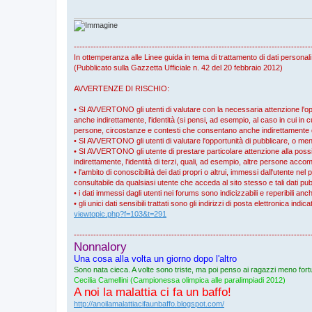
g
g
i
o
-------------------------------------------------------------------------------------
In ottemperanza alle Linee guida in tema di trattamento di dati personali
(Pubblicato sulla Gazzetta Ufficiale n. 42 del 20 febbraio 2012)
AVVERTENZE DI RISCHIO:
• SI AVVERTONO gli utenti di valutare con la necessaria attenzione l'oppo
anche indirettamente, l'identità (si pensi, ad esempio, al caso in cui in cu
persone, circostanze e contesti che consentano anche indirettamente di r
• SI AVVERTONO gli utenti di valutare l'opportunità di pubblicare, o meno
• SI AVVERTONO gli utente di prestare particolare attenzione alla possibil
indirettamente, l'identità di terzi, quali, ad esempio, altre persone a
• l'ambito di conoscibilità dei dati propri o altrui, immessi dall'utente nel 
consultabile da qualsiasi utente che acceda al sito stesso e tali dati pub
• i dati immessi dagli utenti nei forums sono indicizzabili e reperibili an
• gli unici dati sensibili trattati sono gli indirizzi di posta elettronica ind
viewtopic.php?f=103&t=291
-------------------------------------------------------------------------------------
Nonnalory
Una cosa alla volta un giorno dopo l'altro
Sono nata cieca. A volte sono triste, ma poi penso ai ragazzi meno fortu
Cecilia Camellini (Campionessa olimpica alle paralimpiadi 2012)
A noi la malattia ci fa un baffo!
http://anoilamalattiacifaunbaffo.blogspot.com/