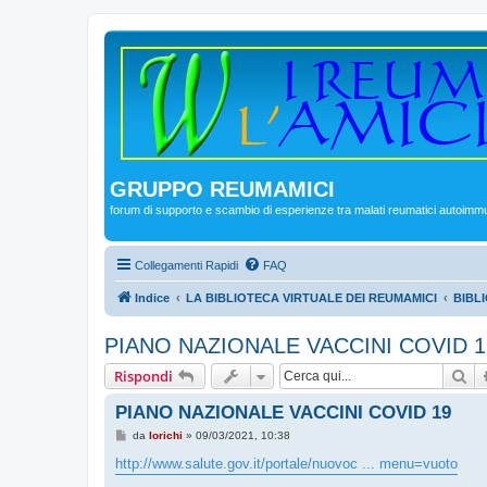
GRUPPO REUMAMICI
forum di supporto e scambio di esperienze tra malati reumatici autoimm
Collegamenti Rapidi
FAQ
Indice
LA BIBLIOTECA VIRTUALE DEI REUMAMICI
BIBL
PIANO NAZIONALE VACCINI COVID 1
Ce
Rispondi
PIANO NAZIONALE VACCINI COVID 19
M
da
lorichi
»
09/03/2021, 10:38
e
s
http://www.salute.gov.it/portale/nuovoc ... menu=vuoto
s
a