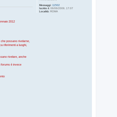
Messaggi:
11502
Iscritto il:
06/06/2009, 17:07
Località:
ROMA
 gennaio 2012
), che possano rivelarne,
a riferimenti a luoghi,
possano rivelare, anche
nei forums è invece
mento