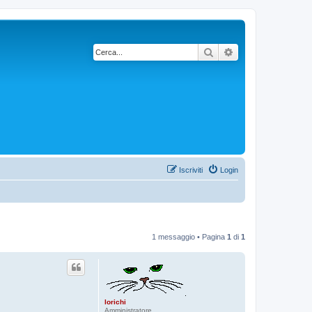
Cerca
Ricerca avanzata
Iscriviti
Login
1 messaggio • Pagina
1
di
1
lorichi
Amministratore