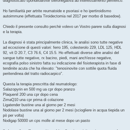
diagnosticato spondiloartrite sieronegativa ad interessamento periferico.
Ho familiarità per artrite reumatoide e psoriasi e ho ipertiroidismo
autoimmune (effettuata Tiroidectomia nel 2017 per morbo di basedow).
Chiedo il presente consulto perchè volevo un Vostro parere sulla diagnosi
e la terapia.
La diagnosi è stata principalmente clinica, le analisi sono tutte negative
ad eccezione di questi valori: ferro 195, colesterolo 229, LDL 125, HDL
92, vit D 20.7, C3 76.6, C4 15.5. Ho effettuati diverse altre analisi del
sangue tutte negative, rx bacino, piedi, mani anch'esse negative,
ecografia polso sinistro fatta su indicazione del fisioterapista in fase di
tendinite acuta che ha rilevato: "tenosinovite con sottile quota fluida
peritendinea del tratto radiocarpico".
Questa la terapia prescritta dal reumatologo:
Salazopyrin en 500 mg ua cpr dopo pranzo
Plaquenil 200 una cpr dopo cena
ZimaQ10 una cpr prima di colazione
Ligatender bustine una al giorno per 2 mesi
Nodolase bustine una al giorno per 2 mesi (sciogliere in acqua tiepida un
pò per volta)
Nodigap 50000 un cps molle al mese dopo un pasto