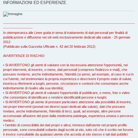
INFORMAZIONI ED ESPERIENZE.
-----------------------------------------------------------------------------------------------------------
------------------------
In ottemperanza alle Linee guida in tema di trattamento di dati personali per finalità di
pubblicazione e diffusione nei siti web esclusivamente dedicati alla salute - 25 gennaio
2012
(Pubblicato sulla Gazzetta Ufficiale n. 42 del 20 febbraio 2012)
AVVERTENZE DI RISCHIO:
• SI AVVERTONO gli utenti di valutare con la necessaria attenzione l'opportunità, nei
propri interventi, di inserire, o meno, dati personali (compreso l'indirizzo e-mail), che
possano rivelarne, anche indirettamente, l'identità (si pensi, ad esempio, al caso in cui in
cui l'utente, nel testimoniare la propria esperienza o descrivere il proprio stato di salute,
inserisca riferimenti a luoghi, persone, circostanze e contesti che consentano anche
indirettamente di risalire alla sua identità);
• SI AVVERTONO gli utenti di valutare l'opportunità di pubblicare, o meno, foto o video
che consentano di identificare o rendere identificabili persone e luoghi;
• SI AVVERTONO gli utente di prestare particolare attenzione alla possibilità di inserire,
nei propri interventi (postati nei diversi spazi dedicati alla salute), dati che possano
rivelare, anche indirettamente, l'identità di terzi, quali, ad esempio, altre persone
accomunate all'autore del post dalla medesima patologia, esperienza umana o percorso
medico;
• l'ambito di conoscibilità dei dati propri o altrui, immessi dall'utente nel proprio profilo
personale, sono consultabili soltanto dagli iscritti al sito, tutto ciò che è scritto nei forums
è invece consultabile da qualsiasi utente che acceda al sito stesso e tali dati pubblici