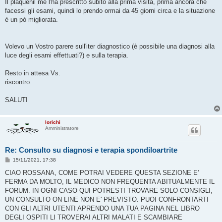
Il plaquenil me l'ha prescritto subito alla prima visita, prima ancora che
facessi gli esami, quindi lo prendo ormai da 45 giorni circa e la situazione
è un pò migliorata.
Volevo un Vostro parere sull'iter diagnostico (è possibile una diagnosi alla
luce degli esami effettuati?) e sulla terapia.
Resto in attesa Vs.
riscontro.
SALUTI
lorichi
Amministratore
Re: Consulto su diagnosi e terapia spondiloartrite
M
15/11/2021, 17:38
e
s
CIAO ROSSANA, COME POTRAI VEDERE QUESTA SEZIONE E'
s
FERMA DA MOLTO, IL MEDICO NON FREQUENTA ABITUALMENTE IL
a
g
FORUM. IN OGNI CASO QUI POTRESTI TROVARE SOLO CONSIGLI,
g
UN CONSULTO ON LINE NON E' PREVISTO. PUOI CONFRONTARTI
i
o
CON GLI ALTRI UTENTI APRENDO UNA TUA PAGINA NEL LIBRO
DEGLI OSPITI LI TROVERAI ALTRI MALATI E SCAMBIARE