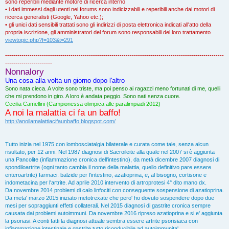
sono reperibili mediante motore di ricerca interno
• i dati immessi dagli utenti nei forums sono indicizzabili e reperibili anche dai motori di
ricerca generalisti (Google, Yahoo etc.);
• gli unici dati sensibili trattati sono gli indirizzi di posta elettronica indicati all'atto della
propria iscrizione, gli amministratori del forum sono responsabili del loro trattamento
viewtopic.php?f=103&t=291
-----------------------------------------------------------------------------------------------------------
-----------------------
Nonnalory
Una cosa alla volta un giorno dopo l'altro
Sono nata cieca. A volte sono triste, ma poi penso ai ragazzi meno fortunati di me, quelli
che mi prendono in giro. A loro è andata peggio. Sono nati senza cuore.
Cecilia Camellini (Campionessa olimpica alle paralimpiadi 2012)
A noi la malattia ci fa un baffo!
http://anoilamalattiacifaunbaffo.blogspot.com/
Tutto inizia nel 1975 con lombosciatalgia bilaterale e curata come tale, senza alcun
risultato, per 12 anni. Nel 1987 diagnosi di Sacroileite alla quale nel 2007 si è aggiunta
una Pancolite (infiammazione cronica dell'intestino), da metà dicembre 2007 diagnosi di
spondiloartrite (ogni tanto cambia il nome della malattia, quello definitivo pare essere
enteroartrite) farmaci: balzide per l'intestino, azatioprina, e, al bisogno, cortisone e
indometacina per l'artrite. Ad aprile 2010 intervento di artroprotesi 4° dito mano dx.
Da novembre 2014 problemi di calo linfociti con conseguente sospensione di azatioprina.
Da meta' marzo 2015 iniziato metotrexate che pero' ho dovuto sospendere dopo due
mesi per sopraggiunti effetti collaterali. Nel 2015 diagnosi di gastrite cronica sempre
causata dai problemi autoimmuni. Da novembre 2016 ripreso azatioprina e si e' aggiunta
la psoriasi. A conti fatti la diagnosi attuale sembra essere artrite psorisiaca con
infiammazione intestinale e gastrite tutto riconducibile ad autoimmunita'