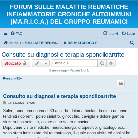
FORUM SULLE MALATTIE REUMATICHE
INFIAMMATORIE CRONICHE AUTOIMMUNI
(MA.R.I.C.A.) DEL GRUPPO REUMAMICI
FAQ
Iscriviti
Login
C
Indice
LE MALATTIE REUMATICHE INFIAMMATORIE CRONICHE AUTOIMMUNI
IL REUMATOLOGO RISPONDE
e
Consulto su diagnosi e terapia spondiloartrite
r
Cerca
Ricerca avan
Bloccato
c
2 messaggi • Pagina
1
di
1
a
Rossana82+
Consulto su diagnosi e terapia spondiloartrite
M
15/11/2021, 17:28
e
s
Salve, sono una donna di 39 anni, ho dolori articolari da circa un anno:
s
tendiniti ricorrenti, polso sinistro, ginocchio, caviglia e dolore gamba
a
g
sinistra tipo sciatica, dolore osso sacro e bacino.
g
Dopo varie visite mediche, neurochirurgo, ortopedico, gnatologo ecc.
i
o
sono stata indirizzata dal reumatologo, il quale dopo visita ed analisi ha