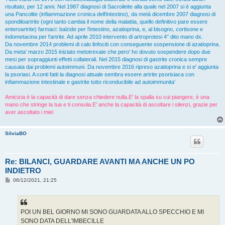
risultato, per 12 anni. Nel 1987 diagnosi di Sacroileite alla quale nel 2007 si è aggiunta
una Pancolite (infiammazione cronica dell'intestino), da metà dicembre 2007 diagnosi di
spondiloartrite (ogni tanto cambia il nome della malattia, quello definitivo pare essere
enteroartrite) farmaci: balzide per l'intestino, azatioprina, e, al bisogno, cortisone e
indometacina per l'artrite. Ad aprile 2010 intervento di artroprotesi 4° dito mano dx.
Da novembre 2014 problemi di calo linfociti con conseguente sospensione di azatioprina.
Da meta' marzo 2015 iniziato metotrexate che pero' ho dovuto sospendere dopo due
mesi per sopraggiunti effetti collaterali. Nel 2015 diagnosi di gastrite cronica sempre
causata dai problemi autoimmuni. Da novembre 2016 ripreso azatioprina e si e' aggiunta
la psoriasi. A conti fatti la diagnosi attuale sembra essere artrite psorisiaca con
infiammazione intestinale e gastrite tutto riconducibile ad autoimmunita'
Amicizia è la capacità di dare senza chiedere nulla.E' la spalla su cui piangere, è una
mano che stringe la tua e ti consola.E' anche la capacità di ascoltare i silenzi, grazie per
aver ascoltato i miei
SilviaBO
Re: BILANCI, GUARDARE AVANTI MA ANCHE UN PO
INDIETRO
M
06/12/2021, 21:25
e
s
s
a
g
POI UN BEL GIORNO MI SONO GUARDATA ALLO SPECCHIO E MI
g
SONO DATA DELL'IMBECILLE
i