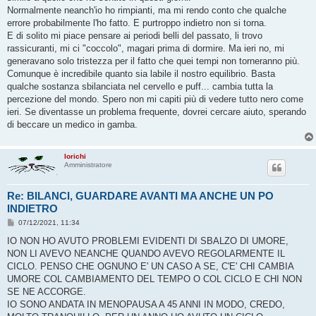
Normalmente neanch'io ho rimpianti, ma mi rendo conto che qualche
errore probabilmente l'ho fatto. E purtroppo indietro non si torna.
E di solito mi piace pensare ai periodi belli del passato, li trovo
rassicuranti, mi ci "coccolo", magari prima di dormire. Ma ieri no, mi
generavano solo tristezza per il fatto che quei tempi non torneranno più.
Comunque è incredibile quanto sia labile il nostro equilibrio. Basta
qualche sostanza sbilanciata nel cervello e puff... cambia tutta la
percezione del mondo. Spero non mi capiti più di vedere tutto nero come
ieri. Se diventasse un problema frequente, dovrei cercare aiuto, sperando
di beccare un medico in gamba.
lorichi
Amministratore
Re: BILANCI, GUARDARE AVANTI MA ANCHE UN PO
INDIETRO
M
07/12/2021, 11:34
e
s
IO NON HO AVUTO PROBLEMI EVIDENTI DI SBALZO DI UMORE,
s
NON LI AVEVO NEANCHE QUANDO AVEVO REGOLARMENTE IL
a
g
CICLO. PENSO CHE OGNUNO E' UN CASO A SE, C'E' CHI CAMBIA
g
UMORE COL CAMBIAMENTO DEL TEMPO O COL CICLO E CHI NON
i
o
SE NE ACCORGE.
IO SONO ANDATA IN MENOPAUSA A 45 ANNI IN MODO, CREDO,