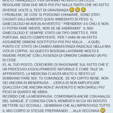
MOLTO TRANQUILLO..PER UN ANNO HO AVUTO UN CICLO
REGOLARE OGNI DUE MESI POI PIU' NULLA TANTO CHE HO FATTO
DIVERSE VOLTE IL TEST DI GRAVIDANZA
I PROBLEMI, SE COSI' SI POSSONO CHIAMARE, SONO STATI
CAUSATI DALL'AUMENTO QUASI IMMEDIATO DI PESO. IL
GINECOLOGO MI AVEVA AVVERTITO " PRENDERA' 4-5 CHILI E NON
CI POTRA FARE NIENTE, NON SE NE ANDRANNO". IL MIO
GINECOLOGO E' SEMPRE STATO UN TIPO DIRETTO E, PER
FORTUNA, MOLTO COMPETENTE. PER 7 ANNI MI HA FATTO
ASSUMERE ORMONI SOSTITUTIVI POI PIU' NULLA .....A QUEL
PUNTO C'E' STATO UN CAMBIO ABBIASTANZA RADICALE NELLA MIA
VITA DI COPPIA. SU QUESTO BISOGNA LAVORARE MOLTO E
INSIEME PERCHE' CON L'ASSENZA DI ORMONI CAMBIANO UN PO
DI COSE.
IO, AL TUO POSTO, CERCHEREI DI RAGIONARE SUL FATTO CHE E'
UN PROCESSO ASSOLUTAMENTE NATURALE E COME TALE VA
AFFRONTATO, LA MEDICINA CI AIUTA MOLTO IL RESTO LO
DOBBIAMO FARE NOI. TU COMUNQUE, SE HO CAPITO BENE, NON
SEI ANCORA IN MENOPAUSA ....CERCA DI NON AMPLIFICARE
QUALCOSA CHE ANCORA NON E' AVVENUTO E NON DARGLI PIU'
PESO DI QUANTO NE ABBIA.
RICORDO CHE LA MENOPAUSA, CONFERMATA ANCHE CON ANALISI
DEL SANGUE, E' COINCISA CON IL MOMENTO IN CUI HO DOVUTO
METTERE GLI OCCHIALI...SEMBRAVA CHE ALL'IMPROVVISO TUTTO
IL MIO CORPO SI STESSE PREPARANDO ....ALLA VECCHIAIA