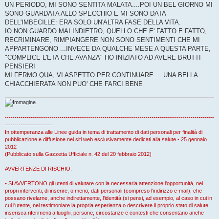
g
UN PERIODO, MI SONO SENTITA MALATA....POI UN BEL GIORNO MI
i
o
SONO GUARDATA ALLO SPECCHIO E MI SONO DATA
DELL'IMBECILLE: ERA SOLO UN'ALTRA FASE DELLA VITA.
IO NON GUARDO MAI INDIETRO, QUELLO CHE E' FATTO E FATTO,
RECRIMINARE, RIMPIANGERE NON SONO SENTIMENTI CHE MI
APPARTENGONO ...INVECE DA QUALCHE MESE A QUESTA PARTE,
"COMPLICE L'ETA CHE AVANZA" HO INIZIATO AD AVERE BRUTTI
PENSIERI
MI FERMO QUA, VI ASPETTO PER CONTINUARE.....UNA BELLA
CHIACCHIERATA NON PUO' CHE FARCI BENE
-----------------------------------------------------------------------------------------------------------
------------------------
In ottemperanza alle Linee guida in tema di trattamento di dati personali per finalità di
pubblicazione e diffusione nei siti web esclusivamente dedicati alla salute - 25 gennaio
2012
(Pubblicato sulla Gazzetta Ufficiale n. 42 del 20 febbraio 2012)
AVVERTENZE DI RISCHIO:
• SI AVVERTONO gli utenti di valutare con la necessaria attenzione l'opportunità, nei
propri interventi, di inserire, o meno, dati personali (compreso l'indirizzo e-mail), che
possano rivelarne, anche indirettamente, l'identità (si pensi, ad esempio, al caso in cui in
cui l'utente, nel testimoniare la propria esperienza o descrivere il proprio stato di salute,
inserisca riferimenti a luoghi, persone, circostanze e contesti che consentano anche