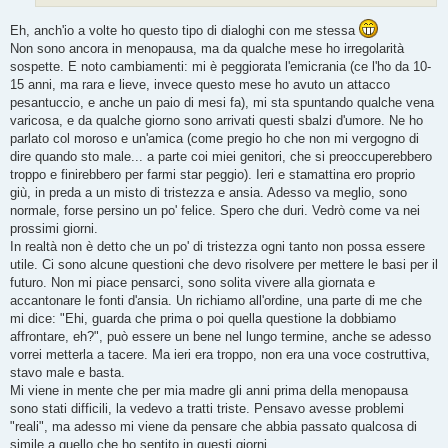
o
Eh, anch'io a volte ho questo tipo di dialoghi con me stessa
Non sono ancora in menopausa, ma da qualche mese ho irregolarità
sospette. E noto cambiamenti: mi è peggiorata l'emicrania (ce l'ho da 10-
15 anni, ma rara e lieve, invece questo mese ho avuto un attacco
pesantuccio, e anche un paio di mesi fa), mi sta spuntando qualche vena
varicosa, e da qualche giorno sono arrivati questi sbalzi d'umore. Ne ho
parlato col moroso e un'amica (come pregio ho che non mi vergogno di
dire quando sto male... a parte coi miei genitori, che si preoccuperebbero
troppo e finirebbero per farmi star peggio). Ieri e stamattina ero proprio
giù, in preda a un misto di tristezza e ansia. Adesso va meglio, sono
normale, forse persino un po' felice. Spero che duri. Vedrò come va nei
prossimi giorni.
In realtà non è detto che un po' di tristezza ogni tanto non possa essere
utile. Ci sono alcune questioni che devo risolvere per mettere le basi per il
futuro. Non mi piace pensarci, sono solita vivere alla giornata e
accantonare le fonti d'ansia. Un richiamo all'ordine, una parte di me che
mi dice: "Ehi, guarda che prima o poi quella questione la dobbiamo
affrontare, eh?", può essere un bene nel lungo termine, anche se adesso
vorrei metterla a tacere. Ma ieri era troppo, non era una voce costruttiva,
stavo male e basta.
Mi viene in mente che per mia madre gli anni prima della menopausa
sono stati difficili, la vedevo a tratti triste. Pensavo avesse problemi
"reali", ma adesso mi viene da pensare che abbia passato qualcosa di
simile a quello che ho sentito in questi giorni.