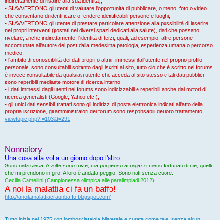
indirettamente di risalire alla sua identità);
• SI AVVERTONO gli utenti di valutare l'opportunità di pubblicare, o meno, foto o video
che consentano di identificare o rendere identificabili persone e luoghi;
• SI AVVERTONO gli utente di prestare particolare attenzione alla possibilità di inserire,
nei propri interventi (postati nei diversi spazi dedicati alla salute), dati che possano
rivelare, anche indirettamente, l'identità di terzi, quali, ad esempio, altre persone
accomunate all'autore del post dalla medesima patologia, esperienza umana o percorso
medico;
• l'ambito di conoscibilità dei dati propri o altrui, immessi dall'utente nel proprio profilo
personale, sono consultabili soltanto dagli iscritti al sito, tutto ciò che è scritto nei forums
è invece consultabile da qualsiasi utente che acceda al sito stesso e tali dati pubblici
sono reperibili mediante motore di ricerca interno
• i dati immessi dagli utenti nei forums sono indicizzabili e reperibili anche dai motori di
ricerca generalisti (Google, Yahoo etc.);
• gli unici dati sensibili trattati sono gli indirizzi di posta elettronica indicati all'atto della
propria iscrizione, gli amministratori del forum sono responsabili del loro trattamento
viewtopic.php?f=103&t=291
-----------------------------------------------------------------------------------------------------------
-----------------------
Nonnalory
Una cosa alla volta un giorno dopo l'altro
Sono nata cieca. A volte sono triste, ma poi penso ai ragazzi meno fortunati di me, quelli
che mi prendono in giro. A loro è andata peggio. Sono nati senza cuore.
Cecilia Camellini (Campionessa olimpica alle paralimpiadi 2012)
A noi la malattia ci fa un baffo!
http://anoilamalattiacifaunbaffo.blogspot.com/
Tutto inizia nel 1975 con lombosciatalgia bilaterale e curata come tale, senza alcun