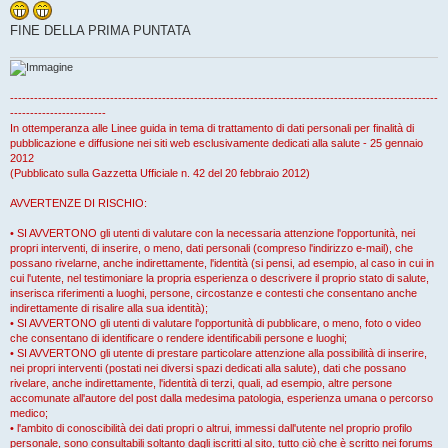
FINE DELLA PRIMA PUNTATA
-----------------------------------------------------------------------------------------------------------
------------------------
In ottemperanza alle Linee guida in tema di trattamento di dati personali per finalità di
pubblicazione e diffusione nei siti web esclusivamente dedicati alla salute - 25 gennaio
2012
(Pubblicato sulla Gazzetta Ufficiale n. 42 del 20 febbraio 2012)
AVVERTENZE DI RISCHIO:
• SI AVVERTONO gli utenti di valutare con la necessaria attenzione l'opportunità, nei
propri interventi, di inserire, o meno, dati personali (compreso l'indirizzo e-mail), che
possano rivelarne, anche indirettamente, l'identità (si pensi, ad esempio, al caso in cui in
cui l'utente, nel testimoniare la propria esperienza o descrivere il proprio stato di salute,
inserisca riferimenti a luoghi, persone, circostanze e contesti che consentano anche
indirettamente di risalire alla sua identità);
• SI AVVERTONO gli utenti di valutare l'opportunità di pubblicare, o meno, foto o video
che consentano di identificare o rendere identificabili persone e luoghi;
• SI AVVERTONO gli utente di prestare particolare attenzione alla possibilità di inserire,
nei propri interventi (postati nei diversi spazi dedicati alla salute), dati che possano
rivelare, anche indirettamente, l'identità di terzi, quali, ad esempio, altre persone
accomunate all'autore del post dalla medesima patologia, esperienza umana o percorso
medico;
• l'ambito di conoscibilità dei dati propri o altrui, immessi dall'utente nel proprio profilo
personale, sono consultabili soltanto dagli iscritti al sito, tutto ciò che è scritto nei forums