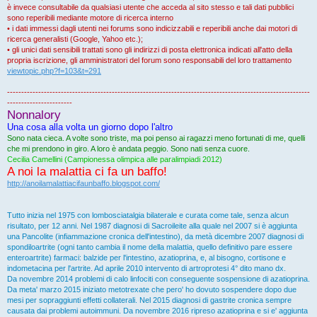
è invece consultabile da qualsiasi utente che acceda al sito stesso e tali dati pubblici
sono reperibili mediante motore di ricerca interno
• i dati immessi dagli utenti nei forums sono indicizzabili e reperibili anche dai motori di
ricerca generalisti (Google, Yahoo etc.);
• gli unici dati sensibili trattati sono gli indirizzi di posta elettronica indicati all'atto della
propria iscrizione, gli amministratori del forum sono responsabili del loro trattamento
viewtopic.php?f=103&t=291
-----------------------------------------------------------------------------------------------------------
-----------------------
Nonnalory
Una cosa alla volta un giorno dopo l'altro
Sono nata cieca. A volte sono triste, ma poi penso ai ragazzi meno fortunati di me, quelli
che mi prendono in giro. A loro è andata peggio. Sono nati senza cuore.
Cecilia Camellini (Campionessa olimpica alle paralimpiadi 2012)
A noi la malattia ci fa un baffo!
http://anoilamalattiacifaunbaffo.blogspot.com/
Tutto inizia nel 1975 con lombosciatalgia bilaterale e curata come tale, senza alcun
risultato, per 12 anni. Nel 1987 diagnosi di Sacroileite alla quale nel 2007 si è aggiunta
una Pancolite (infiammazione cronica dell'intestino), da metà dicembre 2007 diagnosi di
spondiloartrite (ogni tanto cambia il nome della malattia, quello definitivo pare essere
enteroartrite) farmaci: balzide per l'intestino, azatioprina, e, al bisogno, cortisone e
indometacina per l'artrite. Ad aprile 2010 intervento di artroprotesi 4° dito mano dx.
Da novembre 2014 problemi di calo linfociti con conseguente sospensione di azatioprina.
Da meta' marzo 2015 iniziato metotrexate che pero' ho dovuto sospendere dopo due
mesi per sopraggiunti effetti collaterali. Nel 2015 diagnosi di gastrite cronica sempre
causata dai problemi autoimmuni. Da novembre 2016 ripreso azatioprina e si e' aggiunta