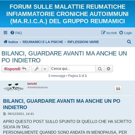
FORUM SULLE MALATTIE REUMATICHE
INFIAMMATORIE CRONICHE AUTOIMMUNI
(MA.R.I.C.A.) DEL GRUPPO REUMAMICI
FAQ
Iscriviti
Login
C
Indice
REUMAMICI E LA PSICHE
RIFLESSIONI VARIE
e
BILANCI, GUARDARE AVANTI MA ANCHE UN
r
PO INDIETRO
c
Cerca
Ricerca avan
Rispondi
a
3 messaggi • Pagina
1
di
1
lorichi
Amministratore
BILANCI, GUARDARE AVANTI MA ANCHE UN PO
INDIETRO
M
06/12/2021, 14:41
e
s
APRO QUESTO POST SULLO SPUNTO DI QUELLO CHE HA SCRITTO
s
SILVIA IN TAG.
a
g
PERSONALMENTE QUANDO SONO ANDATA IN MENOPAUSA, PER