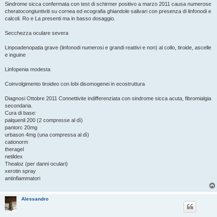
Sindrome sicca confermata con test di schirmer positivo a marzo 2011 causa numerose
cheratocongiuntiviti su cornea ed ecografia ghiandole salivari con presenza di linfonodi e
calcoli. Ro e La presenti ma in basso dosaggio.
Secchezza oculare severa
Linpoadenopatia grave (linfonodi numerosi e grandi reattivi e non) al collo, tiroide, ascelle
e inguine
Linfopenia modesta
Coinvolgimento tiroideo con lobi disomogenei in ecostruttura
Diagnosi Ottobre 2011 Connettivite indifferenziata con sindrome sicca acuta, fibromialgia
secondaria.
Cura di base:
palquenil 200 (2 compresse al dì)
pantorc 20mg
urbason 4mg (una compressa al dì)
cationorm
theragel
netildex
Thealoz (per danni oculari)
xerotin spray
antinfiammatori
Alessandro