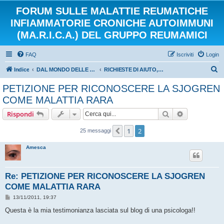
FORUM SULLE MALATTIE REUMATICHE
INFIAMMATORIE CRONICHE AUTOIMMUNI
(MA.R.I.C.A.) DEL GRUPPO REUMAMICI
FAQ
Iscriviti
Login
C
Indice
DAL MONDO DELLE ASSOCIAZIONI E DEL VOLONTARIATO
RICHIESTE DI AIUTO, RACCOLTE FIRMA, PETIZIONI
e
PETIZIONE PER RICONOSCERE LA SJOGREN
r
COME MALATTIA RARA
c
Cerca
Ricerca avan
Rispondi
a
1
2
Precedente
25 messaggi
Amesca
Re: PETIZIONE PER RICONOSCERE LA SJOGREN
COME MALATTIA RARA
M
13/11/2011, 19:37
e
s
Questa è la mia testimonianza lasciata sul blog di una psicologa!!
s
a