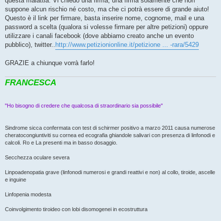
questa malattia. Vi chiedo una firma, una firma solamente che non
suppone alcun rischio né costo, ma che ci potrà essere di grande aiuto!
Questo è il link per firmare, basta inserire nome, cognome, mail e una
password a scelta (qualora si volesse firmare per altre petizioni) oppure
utilizzare i canali facebook (dove abbiamo creato anche un evento
pubblico), twitter..
http://www.petizionionline.it/petizione ... -rara/5429
GRAZIE a chiunque vorrà farlo!
FRANCESCA
"Ho bisogno di credere che qualcosa di straordinario sia possibile"
Sindrome sicca confermata con test di schirmer positivo a marzo 2011 causa numerose
cheratocongiuntiviti su cornea ed ecografia ghiandole salivari con presenza di linfonodi e
calcoli. Ro e La presenti ma in basso dosaggio.
Secchezza oculare severa
Linpoadenopatia grave (linfonodi numerosi e grandi reattivi e non) al collo, tiroide, ascelle
e inguine
Linfopenia modesta
Coinvolgimento tiroideo con lobi disomogenei in ecostruttura