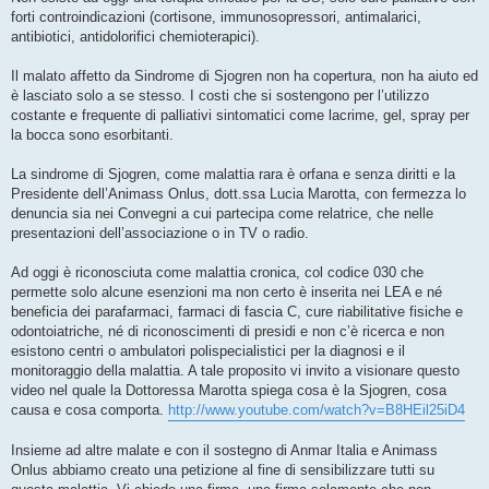
forti controindicazioni (cortisone, immunosopressori, antimalarici,
antibiotici, antidolorifici chemioterapici).
Il malato affetto da Sindrome di Sjogren non ha copertura, non ha aiuto ed
è lasciato solo a se stesso. I costi che si sostengono per l’utilizzo
costante e frequente di palliativi sintomatici come lacrime, gel, spray per
la bocca sono esorbitanti.
La sindrome di Sjogren, come malattia rara è orfana e senza diritti e la
Presidente dell’Animass Onlus, dott.ssa Lucia Marotta, con fermezza lo
denuncia sia nei Convegni a cui partecipa come relatrice, che nelle
presentazioni dell’associazione o in TV o radio.
Ad oggi è riconosciuta come malattia cronica, col codice 030 che
permette solo alcune esenzioni ma non certo è inserita nei LEA e né
beneficia dei parafarmaci, farmaci di fascia C, cure riabilitative fisiche e
odontoiatriche, né di riconoscimenti di presidi e non c’è ricerca e non
esistono centri o ambulatori polispecialistici per la diagnosi e il
monitoraggio della malattia. A tale proposito vi invito a visionare questo
video nel quale la Dottoressa Marotta spiega cosa è la Sjogren, cosa
causa e cosa comporta.
http://www.youtube.com/watch?v=B8HEil25iD4
Insieme ad altre malate e con il sostegno di Anmar Italia e Animass
Onlus abbiamo creato una petizione al fine di sensibilizzare tutti su