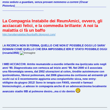
resta seduto a guardare, senza provare nemmeno a correre (Oscar
Pistorius)______________________________________________________________
____________________________
La Compagnia Instabile dei ReumAmici, ovvero, gli
acciaccati felici, e la commedia brillante: A noi la
malattia ci fà un baffo
http://anoilamalattiacifaunbaffo.blogspot.com/
L
A RICERCA NON SI FERMA, QUELLO CHE NON E' POSSIBILE OGGI LO SARA'
DOMANI COME QUELLO CHE ERA IMPOSSIBILE IERI E' STATO POSSIBILE OGGI
(rosaria1956)
I MIEI ACCIACCHI: Artrite reumatoide a esordio infantile ma ipotizzata solo negli
anni '80. Diagnosticata con certezza ad inizio anni '90. Nel 2000 si è associata
una fibromialgia severa, dal 2002 ulcerazioni al colon, tirodite autoimmune con
ipotiroidismo, fibrosi polmonare, dal 2006 glaucoma da cortisone ad entrambi gli
occhi cui si è recentemente aggiunta una congiuntivite sicca, new entry:
vitiligine da giugno 2012! Sono in terapia con FANS, steroidi e farmaci
biotecnologici...e adesso in compagnia anche di un adenocarcinoma localmente
avanzato stadio IIIB al polmone destro...ma ci do dentro
_______________________________________________________________________
_______________________________________________________________________