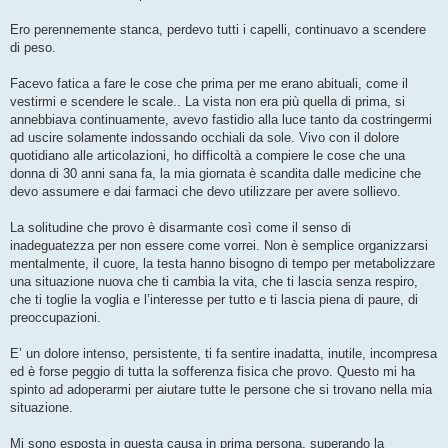
Ero perennemente stanca, perdevo tutti i capelli, continuavo a scendere
di peso.
Facevo fatica a fare le cose che prima per me erano abituali, come il
vestirmi e scendere le scale.. La vista non era più quella di prima, si
annebbiava continuamente, avevo fastidio alla luce tanto da costringermi
ad uscire solamente indossando occhiali da sole. Vivo con il dolore
quotidiano alle articolazioni, ho difficoltà a compiere le cose che una
donna di 30 anni sana fa, la mia giornata è scandita dalle medicine che
devo assumere e dai farmaci che devo utilizzare per avere sollievo.
La solitudine che provo è disarmante così come il senso di
inadeguatezza per non essere come vorrei. Non è semplice organizzarsi
mentalmente, il cuore, la testa hanno bisogno di tempo per metabolizzare
una situazione nuova che ti cambia la vita, che ti lascia senza respiro,
che ti toglie la voglia e l’interesse per tutto e ti lascia piena di paure, di
preoccupazioni.
E’ un dolore intenso, persistente, ti fa sentire inadatta, inutile, incompresa
ed è forse peggio di tutta la sofferenza fisica che provo. Questo mi ha
spinto ad adoperarmi per aiutare tutte le persone che si trovano nella mia
situazione.
Mi sono esposta in questa causa in prima persona, superando la