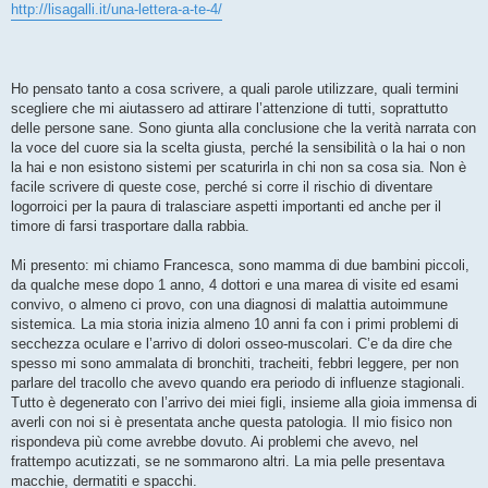
g
http://lisagalli.it/una-lettera-a-te-4/
g
i
o
Ho pensato tanto a cosa scrivere, a quali parole utilizzare, quali termini
scegliere che mi aiutassero ad attirare l’attenzione di tutti, soprattutto
delle persone sane. Sono giunta alla conclusione che la verità narrata con
la voce del cuore sia la scelta giusta, perché la sensibilità o la hai o non
la hai e non esistono sistemi per scaturirla in chi non sa cosa sia. Non è
facile scrivere di queste cose, perché si corre il rischio di diventare
logorroici per la paura di tralasciare aspetti importanti ed anche per il
timore di farsi trasportare dalla rabbia.
Mi presento: mi chiamo Francesca, sono mamma di due bambini piccoli,
da qualche mese dopo 1 anno, 4 dottori e una marea di visite ed esami
convivo, o almeno ci provo, con una diagnosi di malattia autoimmune
sistemica. La mia storia inizia almeno 10 anni fa con i primi problemi di
secchezza oculare e l’arrivo di dolori osseo-muscolari. C’e da dire che
spesso mi sono ammalata di bronchiti, tracheiti, febbri leggere, per non
parlare del tracollo che avevo quando era periodo di influenze stagionali.
Tutto è degenerato con l’arrivo dei miei figli, insieme alla gioia immensa di
averli con noi si è presentata anche questa patologia. Il mio fisico non
rispondeva più come avrebbe dovuto. Ai problemi che avevo, nel
frattempo acutizzati, se ne sommarono altri. La mia pelle presentava
macchie, dermatiti e spacchi.