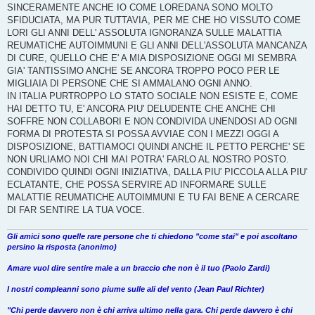
SINCERAMENTE ANCHE IO COME LOREDANA SONO MOLTO
SFIDUCIATA, MA PUR TUTTAVIA, PER ME CHE HO VISSUTO COME
LORI GLI ANNI DELL' ASSOLUTA IGNORANZA SULLE MALATTIA
REUMATICHE AUTOIMMUNI E GLI ANNI DELL'ASSOLUTA MANCANZA
DI CURE, QUELLO CHE E' A MIA DISPOSIZIONE OGGI MI SEMBRA
GIA' TANTISSIMO ANCHE SE ANCORA TROPPO POCO PER LE
MIGLIAIA DI PERSONE CHE SI AMMALANO OGNI ANNO.
IN ITALIA PURTROPPO LO STATO SOCIALE NON ESISTE E, COME
HAI DETTO TU, E' ANCORA PIU' DELUDENTE CHE ANCHE CHI
SOFFRE NON COLLABORI E NON CONDIVIDA UNENDOSI AD OGNI
FORMA DI PROTESTA SI POSSA AVVIAE CON I MEZZI OGGI A
DISPOSIZIONE, BATTIAMOCI QUINDI ANCHE IL PETTO PERCHE' SE
NON URLIAMO NOI CHI MAI POTRA' FARLO AL NOSTRO POSTO.
CONDIVIDO QUINDI OGNI INIZIATIVA, DALLA PIU' PICCOLA ALLA PIU'
ECLATANTE, CHE POSSA SERVIRE AD INFORMARE SULLE
MALATTIE REUMATICHE AUTOIMMUNI E TU FAI BENE A CERCARE
DI FAR SENTIRE LA TUA VOCE.
Gli amici sono quelle rare persone che ti chiedono "come stai" e poi ascoltano
persino la risposta (anonimo)
Amare vuol dire sentire male a un braccio che non è il tuo (Paolo Zardi)
I nostri compleanni sono piume sulle ali del vento (Jean Paul Richter)
"Chi perde davvero non è chi arriva ultimo nella gara. Chi perde davvero è chi