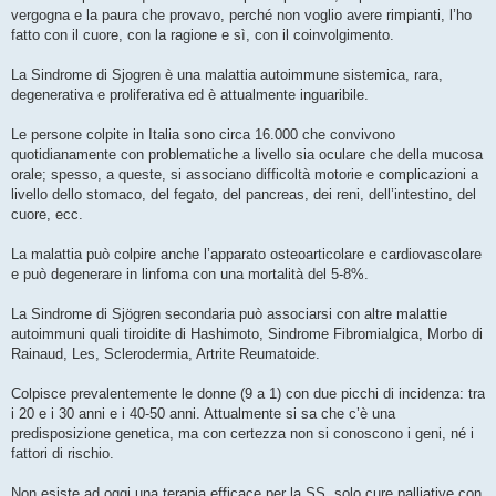
vergogna e la paura che provavo, perché non voglio avere rimpianti, l’ho
fatto con il cuore, con la ragione e sì, con il coinvolgimento.
La Sindrome di Sjogren è una malattia autoimmune sistemica, rara,
degenerativa e proliferativa ed è attualmente inguaribile.
Le persone colpite in Italia sono circa 16.000 che convivono
quotidianamente con problematiche a livello sia oculare che della mucosa
orale; spesso, a queste, si associano difficoltà motorie e complicazioni a
livello dello stomaco, del fegato, del pancreas, dei reni, dell’intestino, del
cuore, ecc.
La malattia può colpire anche l’apparato osteoarticolare e cardiovascolare
e può degenerare in linfoma con una mortalità del 5-8%.
La Sindrome di Sjögren secondaria può associarsi con altre malattie
autoimmuni quali tiroidite di Hashimoto, Sindrome Fibromialgica, Morbo di
Rainaud, Les, Sclerodermia, Artrite Reumatoide.
Colpisce prevalentemente le donne (9 a 1) con due picchi di incidenza: tra
i 20 e i 30 anni e i 40-50 anni. Attualmente si sa che c’è una
predisposizione genetica, ma con certezza non si conoscono i geni, né i
fattori di rischio.
Non esiste ad oggi una terapia efficace per la SS, solo cure palliative con