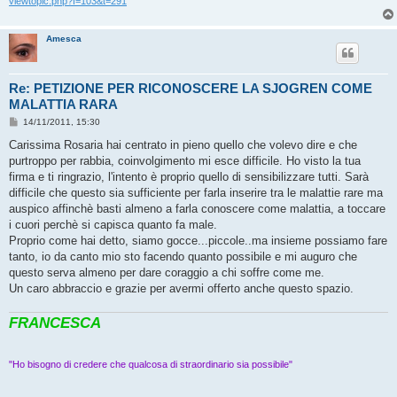
viewtopic.php?f=103&t=291
Amesca
Re: PETIZIONE PER RICONOSCERE LA SJOGREN COME
MALATTIA RARA
M
14/11/2011, 15:30
e
s
Carissima Rosaria hai centrato in pieno quello che volevo dire e che
s
purtroppo per rabbia, coinvolgimento mi esce difficile. Ho visto la tua
a
g
firma e ti ringrazio, l'intento è proprio quello di sensibilizzare tutti. Sarà
g
difficile che questo sia sufficiente per farla inserire tra le malattie rare ma
i
o
auspico affinchè basti almeno a farla conoscere come malattia, a toccare
i cuori perchè si capisca quanto fa male.
Proprio come hai detto, siamo gocce...piccole..ma insieme possiamo fare
tanto, io da canto mio sto facendo quanto possibile e mi auguro che
questo serva almeno per dare coraggio a chi soffre come me.
Un caro abbraccio e grazie per avermi offerto anche questo spazio.
FRANCESCA
"Ho bisogno di credere che qualcosa di straordinario sia possibile"