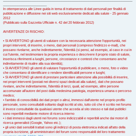
________________________
In ottemperanza alle Linee guida in tema di trattamento di dati personali per finalità di
pubblicazione e diffusione nei siti web esclusivamente dedicati alla salute - 25 gennaio
2012
(Pubblicato sulla Gazzetta Ufficiale n. 42 del 20 febbraio 2012)
AVVERTENZE DI RISCHIO:
• SI AVVERTONO gli utenti di valutare con la necessaria attenzione l'opportunità, nei
propri interventi, di inserire, o meno, dati personali (compreso l'indirizzo e-mail), che
possano rivelarne, anche indirettamente, l'identità (si pensi, ad esempio, al caso in cui in
cui l'utente, nel testimoniare la propria esperienza o descrivere il proprio stato di salute,
inserisca riferimenti a luoghi, persone, circostanze e contesti che consentano anche
indirettamente di risalire alla sua identità);
• SI AVVERTONO gli utenti di valutare l'opportunità di pubblicare, o meno, foto o video
che consentano di identificare o rendere identificabili persone e luoghi;
• SI AVVERTONO gli utenti di prestare particolare attenzione alla possibilità di inserire,
nei propri interventi (postati nei diversi spazi dedicati alla salute), dati che possano
rivelare, anche indirettamente, l'identità di terzi, quali, ad esempio, altre persone
accomunate all'autore del post dalla medesima patologia, esperienza umana o percorso
medico;
• l'ambito di conoscibilità dei dati propri o altrui, immessi dall'utente nel proprio profilo
personale, sono consultabili soltanto dagli iscritti al sito, tutto ciò che è scritto nei forums
è invece consultabile da qualsiasi utente che acceda al sito stesso e tali dati pubblici
sono reperibili mediante motore di ricerca interno
• i dati immessi dagli utenti nei forums sono indicizzabili e reperibili anche dai motori di
ricerca generalisti (Google, Yahoo etc.);
• gli unici dati sensibili trattati sono gli indirizzi di posta elettronica indicati all'atto della
propria iscrizione, gli amministratori del forum sono responsabili del loro trattamento