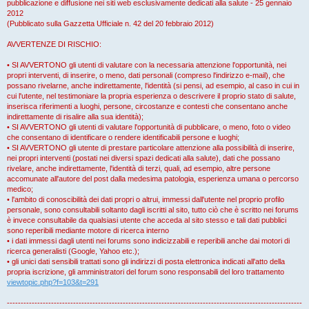
pubblicazione e diffusione nei siti web esclusivamente dedicati alla salute - 25 gennaio
2012
(Pubblicato sulla Gazzetta Ufficiale n. 42 del 20 febbraio 2012)
AVVERTENZE DI RISCHIO:
• SI AVVERTONO gli utenti di valutare con la necessaria attenzione l'opportunità, nei
propri interventi, di inserire, o meno, dati personali (compreso l'indirizzo e-mail), che
possano rivelarne, anche indirettamente, l'identità (si pensi, ad esempio, al caso in cui in
cui l'utente, nel testimoniare la propria esperienza o descrivere il proprio stato di salute,
inserisca riferimenti a luoghi, persone, circostanze e contesti che consentano anche
indirettamente di risalire alla sua identità);
• SI AVVERTONO gli utenti di valutare l'opportunità di pubblicare, o meno, foto o video
che consentano di identificare o rendere identificabili persone e luoghi;
• SI AVVERTONO gli utente di prestare particolare attenzione alla possibilità di inserire,
nei propri interventi (postati nei diversi spazi dedicati alla salute), dati che possano
rivelare, anche indirettamente, l'identità di terzi, quali, ad esempio, altre persone
accomunate all'autore del post dalla medesima patologia, esperienza umana o percorso
medico;
• l'ambito di conoscibilità dei dati propri o altrui, immessi dall'utente nel proprio profilo
personale, sono consultabili soltanto dagli iscritti al sito, tutto ciò che è scritto nei forums
è invece consultabile da qualsiasi utente che acceda al sito stesso e tali dati pubblici
sono reperibili mediante motore di ricerca interno
• i dati immessi dagli utenti nei forums sono indicizzabili e reperibili anche dai motori di
ricerca generalisti (Google, Yahoo etc.);
• gli unici dati sensibili trattati sono gli indirizzi di posta elettronica indicati all'atto della
propria iscrizione, gli amministratori del forum sono responsabili del loro trattamento
viewtopic.php?f=103&t=291
-----------------------------------------------------------------------------------------------------------