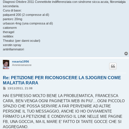
Diagnosi Ottobre 2011 Connettivite indifferenziata con sindrome sicca acuta, fibromialgia
secondaria.
Cura di base:
palquenil 200 (2 compresse al dì)
pantorc 20mg
urbason 4mg (una compressa al dì)
cationorm
theragel
netildex
Thealoz (per danni oculari)
xerotin spray
antinfiammatori
rosaria1956
Amministratore
Re: PETIZIONE PER RICONOSCERE LA SJOGREN COME
MALATTIA RARA
M
13/11/2011, 21:08
e
s
HAI ESPRESSO MOLTO BENE LA PROBLEMATICA, FRANCESCA
s
CARA, BEN VENGA OGNI PAGINETTA WEB IN PIU'....OGNI PICCOLO
a
g
SPAZIO CHE POSSA SERVIRE A FAR PERVENIRE AD ALTRE
g
PERSONE IL TUO MESSAGGIO, ANCHE IO HO OVVIAMENTE
i
o
FIRMATO LA PETIZIONE E CONDIVISO IL LINK NELLE MIE PAGINE
FB, UNA GOCCIA, MA IL MARE E' FATTO DI TANTE GOCCE CHE SI
AGGREGANO.