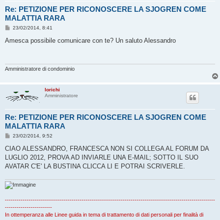
Re: PETIZIONE PER RICONOSCERE LA SJOGREN COME
MALATTIA RARA
M
23/02/2014, 8:41
e
s
Amesca possibile comunicare con te? Un saluto Alessandro
s
a
g
g
i
Amministratore di condominio
o
lorichi
Amministratore
Re: PETIZIONE PER RICONOSCERE LA SJOGREN COME
MALATTIA RARA
M
23/02/2014, 9:52
e
s
CIAO ALESSANDRO, FRANCESCA NON SI COLLEGA AL FORUM DA
s
LUGLIO 2012, PROVA AD INVIARLE UNA E-MAIL; SOTTO IL SUO
a
g
AVATAR C'E' LA BUSTINA CLICCA LI E POTRAI SCRIVERLE.
g
i
o
-----------------------------------------------------------------------------------------------------------
------------------------
In ottemperanza alle Linee guida in tema di trattamento di dati personali per finalità di