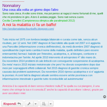
-----------------------
Nonnalory
Una cosa alla volta un giorno dopo l'altro
Sono nata cieca. A volte sono triste, ma poi penso ai ragazzi meno fortunati di me, quelli
che mi prendono in giro. A loro è andata peggio. Sono nati senza cuore.
Cecilia Camellini (Campionessa olimpica alle paralimpiadi 2012)
A noi la malattia ci fa un baffo!
http://anoilamalattiacifaunbaffo.blogspot.com/
Tutto inizia nel 1975 con lombosciatalgia bilaterale e curata come tale, senza alcun
risultato, per 12 anni. Nel 1987 diagnosi di Sacroileite alla quale nel 2007 si è aggiunta
una Pancolite (infiammazione cronica dell'intestino), da metà dicembre 2007 diagnosi di
spondiloartrite (ogni tanto cambia il nome della malattia, quello definitivo pare essere
enteroartrite) farmaci: balzide per l'intestino, azatioprina, e, al bisogno, cortisone e
indometacina per l'artrite. Ad aprile 2010 intervento di artroprotesi 4° dito mano dx.
Da novembre 2014 problemi di calo linfociti con conseguente sospensione di azatioprina.
Da meta' marzo 2015 iniziato metotrexate che pero' ho dovuto sospendere dopo due
mesi per sopraggiunti effetti collaterali. Nel 2015 diagnosi di gastrite cronica sempre
causata dai problemi autoimmuni. Da novembre 2016 ripreso azatioprina e si e' aggiunta
la psoriasi. A conti fatti la diagnosi attuale sembra essere artrite psorisiaca con
infiammazione intestinale e gastrite tutto riconducibile ad autoimmunita'
Amicizia è la capacità di dare senza chiedere nulla.E' la spalla su cui piangere, è una
mano che stringe la tua e ti consola.E' anche la capacità di ascoltare i silenzi, grazie per
aver ascoltato i miei
Rispondi