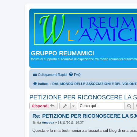
GRUPPO REUMAMICI
forum di supporto e scambio di esperienze tra malati reumatici autoimm
Collegamenti Rapidi
FAQ
Indice
DAL MONDO DELLE ASSOCIAZIONI E DEL VOLONT
PETIZIONE PER RICONOSCERE LA 
Ce
Rispondi
Re: PETIZIONE PER RICONOSCERE LA 
M
da
Amesca
»
13/11/2011, 19:37
e
s
Questa è la mia testimonianza lasciata sul blog di una psic
s
a