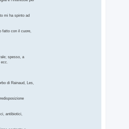
sto mi ha spinto ad
fatto con il cuore,
rale; spesso, a
, ecc.
orbo di Rainaud, Les,
predisposizione
i, antibiotici,