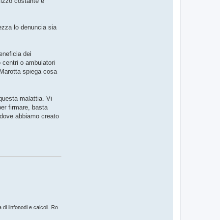
lizzo costante e
ezza lo denuncia sia
neficia dei
o centri o ambulatori
a Marotta spiega cosa
questa malattia. Vi
er firmare, basta
 (dove abbiamo creato
i linfonodi e calcoli. Ro