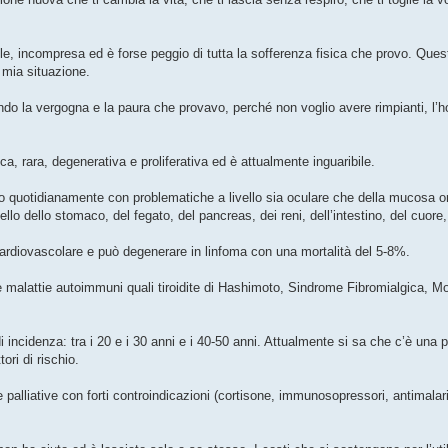
utile, incompresa ed è forse peggio di tutta la sofferenza fisica che provo. Que
 mia situazione.
o la vergogna e la paura che provavo, perché non voglio avere rimpianti, l’ho 
 rara, degenerativa e proliferativa ed è attualmente inguaribile.
no quotidianamente con problematiche a livello sia oculare che della mucosa o
ello dello stomaco, del fegato, del pancreas, dei reni, dell’intestino, del cuore
cardiovascolare e può degenerare in linfoma con una mortalità del 5-8%.
 malattie autoimmuni quali tiroidite di Hashimoto, Sindrome Fibromialgica, M
 incidenza: tra i 20 e i 30 anni e i 40-50 anni. Attualmente si sa che c’è una 
ori di rischio.
palliative con forti controindicazioni (cortisone, immunosopressori, antimalaric