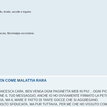
o, tiroide, ascelle e inguine
cuta, fibromialgia secondaria.
REN COME MALATTIA RARA
CESCA CARA, BEN VENGA OGNI PAGINETTA WEB IN PIU'....OGNI PI
NE IL TUO MESSAGGIO, ANCHE IO HO OVVIAMENTE FIRMATO LA PETI
CIA, MA IL MARE E' FATTO DI TANTE GOCCE CHE SI AGGREGANO.
TO SFIDUCIATA, MA PUR TUTTAVIA, PER ME CHE HO VISSUTO COME