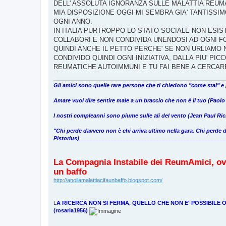
o
DELL' ASSOLUTA IGNORANZA SULLE MALATTIA REUMA
MIA DISPOSIZIONE OGGI MI SEMBRA GIA' TANTISS
OGNI ANNO.
IN ITALIA PURTROPPO LO STATO SOCIALE NON ESIS
COLLABORI E NON CONDIVIDA UNENDOSI AD OGNI FO
QUINDI ANCHE IL PETTO PERCHE' SE NON URLIAMO 
CONDIVIDO QUINDI OGNI INIZIATIVA, DALLA PIU' P
REUMATICHE AUTOIMMUNI E TU FAI BENE A CERCARE
Gli amici sono quelle rare persone che ti chiedono "come stai" e
Amare vuol dire sentire male a un braccio che non è il tuo (Paolo
I nostri compleanni sono piume sulle ali del vento (Jean Paul Ric
"Chi perde davvero non è chi arriva ultimo nella gara. Chi perde
Pistorius)_______________________________________________
La Compagnia Instabile dei ReumAmici, ovvero
un baffo
http://anoilamalattiacifaunbaffo.blogspot.com/
L
A RICERCA NON SI FERMA, QUELLO CHE NON E' POSSIBILE O
(rosaria1956)