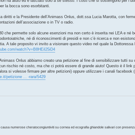
on ha aiuto ed è lasciato solo a se stesso. I costi che si sostengono per l’uti
per la bocca sono esorbitanti.
a diritti e la Presidente dell’Animass Onlus, dott.ssa Lucia Marotta, con ferm
ntazioni dell’associazione o in TV o radio.
30 che permette solo alcune esenzioni ma non certo è inserita nei LEA e né be
e odontoiatriche, né di riconoscimenti di presidi e non c’è ricerca e non esiston
attia. A tale proposito vi invito a visionare questo video nel quale la Dottoress
utube.com/watch?v=B8HEil25iD4
 Animass Onlus abbiamo creato una petizione al fine di sensibilizzare tutti su 
n rischio né costo, ma che ci potrà essere di grande aiuto! Questo è il link p
ra si volesse firmare per altre petizioni) oppure utilizzare i canali facebook
e.it/petizione ... -rara/5429
ausa numerose cheratocongiuntiviti su cornea ed ecografia ghiandole salivari con presenza d