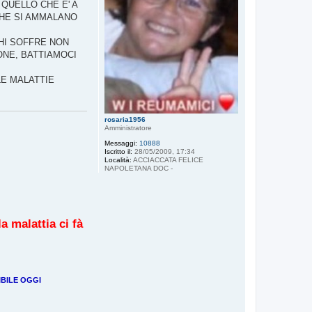
QUELLO CHE E' A
CHE SI AMMALANO
CHI SOFFRE NON
ONE, BATTIAMOCI
LE MALATTIE
rosaria1956
Amministratore
Messaggi:
10888
Iscritto il:
28/05/2009, 17:34
Località:
ACCIACCATA FELICE
NAPOLETANA DOC -
a malattia ci fà
IBILE OGGI