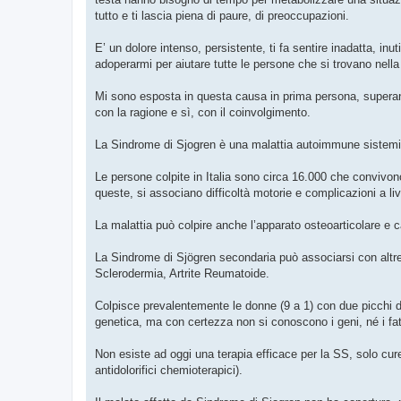
tutto e ti lascia piena di paure, di preoccupazioni.
E’ un dolore intenso, persistente, ti fa sentire inadatta, in
adoperarmi per aiutare tutte le persone che si trovano nella
Mi sono esposta in questa causa in prima persona, superand
con la ragione e sì, con il coinvolgimento.
La Sindrome di Sjogren è una malattia autoimmune sistemica,
Le persone colpite in Italia sono circa 16.000 che convivo
queste, si associano difficoltà motorie e complicazioni a liv
La malattia può colpire anche l’apparato osteoarticolare e 
La Sindrome di Sjögren secondaria può associarsi con altre
Sclerodermia, Artrite Reumatoide.
Colpisce prevalentemente le donne (9 a 1) con due picchi di
genetica, ma con certezza non si conoscono i geni, né i fatt
Non esiste ad oggi una terapia efficace per la SS, solo cure 
antidolorifici chemioterapici).