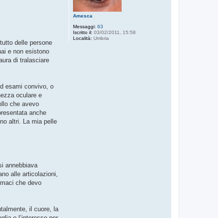
Amesca
Messaggi:
63
Iscritto il:
03/02/2011, 15:58
Località:
Umbria
ttutto delle persone
 hai e non esistono
aura di tralasciare
ed esami convivo, o
hezza oculare e
collo che avevo
 presentata anche
o altri. La mia pelle
 si annebbiava
o alle articolazioni,
armaci che devo
almente, il cuore, la
glia e l’interesse per