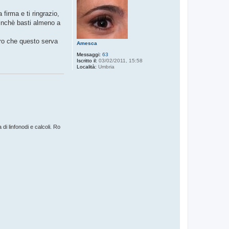
firma e ti ringrazio,
ffinchè basti almeno a
uro che questo serva
Amesca
Messaggi:
63
Iscritto il:
03/02/2011, 15:58
Località:
Umbria
i linfonodi e calcoli. Ro