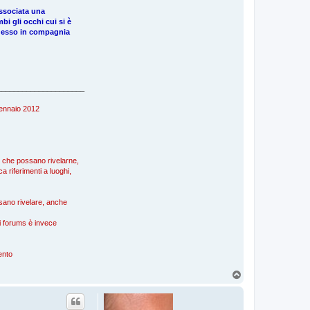
associata una
i gli occhi cui si è
 adesso in compagnia
_____________________
 gennaio 2012
), che possano rivelarne,
a riferimenti a luoghi,
ossano rivelare, anche
nei forums è invece
mento
T
o
p