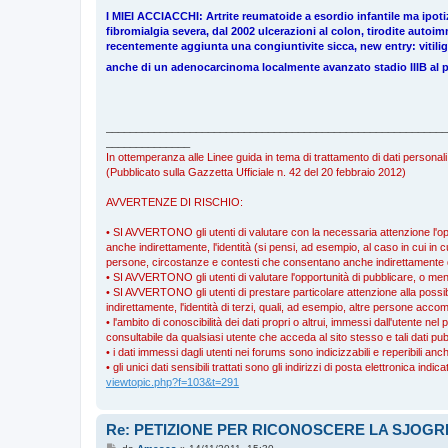
I MIEI ACCIACCHI: Artrite reumatoide a esordio infantile ma ipotiz
fibromialgia severa, dal 2002 ulcerazioni al colon, tirodite auto
recentemente aggiunta una congiuntivite sicca, new entry: vitili
anche di un adenocarcinoma localmente avanzato stadio IIIB al 
_________________________________________________________
______________
In ottemperanza alle Linee guida in tema di trattamento di dati personali
(Pubblicato sulla Gazzetta Ufficiale n. 42 del 20 febbraio 2012)
AVVERTENZE DI RISCHIO:
• SI AVVERTONO gli utenti di valutare con la necessaria attenzione l'oppo
anche indirettamente, l'identità (si pensi, ad esempio, al caso in cui in cu
persone, circostanze e contesti che consentano anche indirettamente di r
• SI AVVERTONO gli utenti di valutare l'opportunità di pubblicare, o meno
• SI AVVERTONO gli utenti di prestare particolare attenzione alla possibili
indirettamente, l'identità di terzi, quali, ad esempio, altre persone a
• l'ambito di conoscibilità dei dati propri o altrui, immessi dall'utente nel 
consultabile da qualsiasi utente che acceda al sito stesso e tali dati pub
• i dati immessi dagli utenti nei forums sono indicizzabili e reperibili an
• gli unici dati sensibili trattati sono gli indirizzi di posta elettronica ind
viewtopic.php?f=103&t=291
Re: PETIZIONE PER RICONOSCERE LA SJOG
M