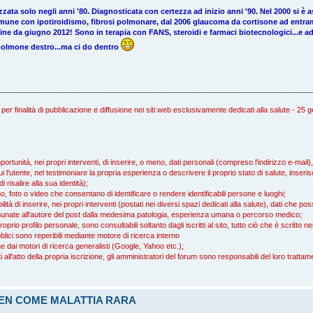
zata solo negli anni '80. Diagnosticata con certezza ad inizio anni '90. Nel 2000 si è 
immune con ipotiroidismo, fibrosi polmonare, dal 2006 glaucoma da cortisone ad entramb
gine da giugno 2012! Sono in terapia con FANS, steroidi e farmaci biotecnologici...e
polmone destro...ma ci do dentro
__________________________________________________________________________
 per finalità di pubblicazione e diffusione nei siti web esclusivamente dedicati alla salute - 25
rtunità, nei propri interventi, di inserire, o meno, dati personali (compreso l'indirizzo e-mail
i l'utente, nel testimoniare la propria esperienza o descrivere il proprio stato di salute, inserisc
isalire alla sua identità);
, foto o video che consentano di identificare o rendere identificabili persone e luoghi;
tà di inserire, nei propri interventi (postati nei diversi spazi dedicati alla salute), dati che p
ccomunate all'autore del post dalla medesima patologia, esperienza umana o percorso medico;
proprio profilo personale, sono consultabili soltanto dagli iscritti al sito, tutto ciò che è scritto 
blici sono reperibili mediante motore di ricerca interno
che dai motori di ricerca generalisti (Google, Yahoo etc.);
icati all'atto della propria iscrizione, gli amministratori del forum sono responsabili del loro tratta
REN COME MALATTIA RARA