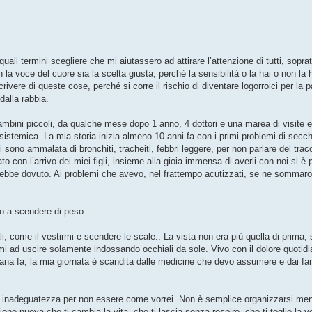
uali termini scegliere che mi aiutassero ad attirare l’attenzione di tutti, sopra
la voce del cuore sia la scelta giusta, perché la sensibilità o la hai o non la
rivere di queste cose, perché si corre il rischio di diventare logorroici per la p
dalla rabbia.
ini piccoli, da qualche mese dopo 1 anno, 4 dottori e una marea di visite 
istemica. La mia storia inizia almeno 10 anni fa con i primi problemi di secc
i sono ammalata di bronchiti, tracheiti, febbri leggere, per non parlare del tra
o con l’arrivo dei miei figli, insieme alla gioia immensa di averli con noi si è
rebbe dovuto. Ai problemi che avevo, nel frattempo acutizzati, se ne sommaron
vo a scendere di peso.
i, come il vestirmi e scendere le scale.. La vista non era più quella di prima,
i ad uscire solamente indossando occhiali da sole. Vivo con il dolore quotidian
sana fa, la mia giornata è scandita dalle medicine che devo assumere e dai f
i inadeguatezza per non essere come vorrei. Non è semplice organizzarsi ment
e nuova che ti cambia la vita, che ti lascia senza respiro, che ti toglie la vo