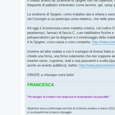
Il malato affetto da Sindrome di Sjogren non ha copertura, n
frequente di palliativi sintomatici come lacrime, gel, spray 
La sindrome di Sjogren, come malattia rara è orfana e senz
nei Convegni a cui partecipa come relatrice, che nelle prese
Ad oggi è riconosciuta come malattia cronica, col codice 0
parafarmaci, farmaci di fascia C, cure riabilitative fisiche 
polispecialistici per la diagnosi e il monitoraggio della mal
è la Sjogren, cosa causa e cosa comporta.
http://www.yo
Insieme ad altre malate e con il sostegno di Anmar Italia e
chiedo una firma, una firma solamente che non suppone alcu
inserire nome, cognome, mail e una password a scelta (qualo
anche un evento pubblico), twitter..
http://www.petizionionlin
GRAZIE a chiunque vorrà farlo!
FRANCESCA
"Ho bisogno di credere che qualcosa di straordinario sia possibile"
Sindrome sicca confermata con test di schirmer positivo a marzo 2011 c
e La presenti ma in basso dosaggio.