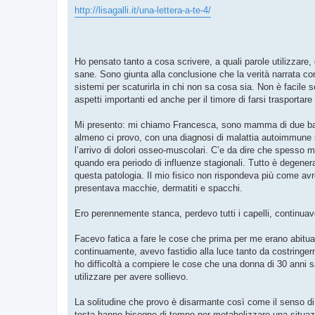
g
http://lisagalli.it/una-lettera-a-te-4/
g
i
o
Ho pensato tanto a cosa scrivere, a quali parole utilizzare, q
sane. Sono giunta alla conclusione che la verità narrata con 
sistemi per scaturirla in chi non sa cosa sia. Non è facile sc
aspetti importanti ed anche per il timore di farsi trasportare 
Mi presento: mi chiamo Francesca, sono mamma di due bamb
almeno ci provo, con una diagnosi di malattia autoimmune s
l’arrivo di dolori osseo-muscolari. C’e da dire che spesso m
quando era periodo di influenze stagionali. Tutto è degenerat
questa patologia. Il mio fisico non rispondeva più come av
presentava macchie, dermatiti e spacchi.
Ero perennemente stanca, perdevo tutti i capelli, continua
Facevo fatica a fare le cose che prima per me erano abitual
continuamente, avevo fastidio alla luce tanto da costringerm
ho difficoltà a compiere le cose che una donna di 30 anni 
utilizzare per avere sollievo.
La solitudine che provo è disarmante così come il senso d
testa hanno bisogno di tempo per metabolizzare una situazion