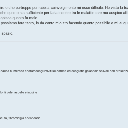
e e che purtroppo per rabbia, coinvolgimento mi esce difficile. Ho visto la tua 
ile che questo sia sufficiente per farla inserire tra le malattie rare ma auspico a
 capisca quanto fa male.
 possiamo fare tanto, io da canto mio sto facendo quanto possibile e mi aug
 spazio.
ausa numerose cheratocongiuntiviti su cornea ed ecografia ghiandole salivari con presenza d
o, tiroide, ascelle e inguine
cuta, fibromialgia secondaria.