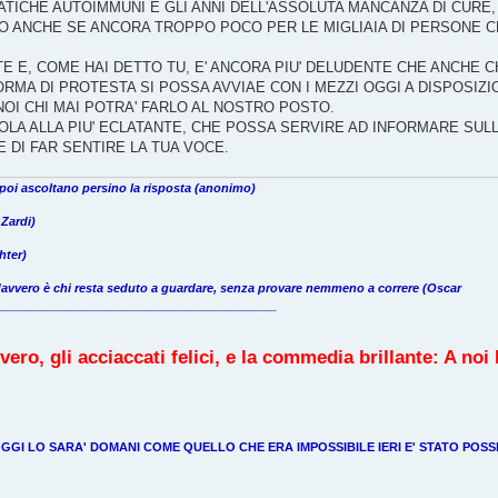
TICHE AUTOIMMUNI E GLI ANNI DELL'ASSOLUTA MANCANZA DI CURE, 
IMO ANCHE SE ANCORA TROPPO POCO PER LE MIGLIAIA DI PERSONE 
TE E, COME HAI DETTO TU, E' ANCORA PIU' DELUDENTE CHE ANCHE 
RMA DI PROTESTA SI POSSA AVVIAE CON I MEZZI OGGI A DISPOSIZI
NOI CHI MAI POTRA' FARLO AL NOSTRO POSTO.
ICCOLA ALLA PIU' ECLATANTE, CHE POSSA SERVIRE AD INFORMARE SUL
 DI FAR SENTIRE LA TUA VOCE.
 poi ascoltano persino la risposta (anonimo)
 Zardi)
hter)
 davvero è chi resta seduto a guardare, senza provare nemmeno a correre (Oscar
___________________________________________
, gli acciaccati felici, e la commedia brillante: A noi l
GGI LO SARA' DOMANI COME QUELLO CHE ERA IMPOSSIBILE IERI E' STATO POSS