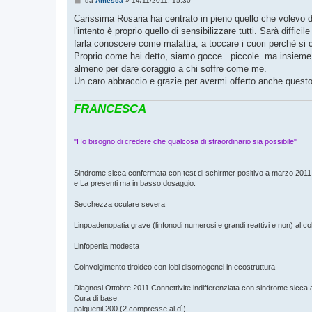
da
Amesca
»
14/11/2011, 15:30
e
s
Carissima Rosaria hai centrato in pieno quello che volevo dir
s
l'intento è proprio quello di sensibilizzare tutti. Sarà diffic
a
g
farla conoscere come malattia, a toccare i cuori perchè si
g
Proprio come hai detto, siamo gocce...piccole..ma insieme
i
o
almeno per dare coraggio a chi soffre come me.
Un caro abbraccio e grazie per avermi offerto anche questo
FRANCESCA
"Ho bisogno di credere che qualcosa di straordinario sia possibile"
Sindrome sicca confermata con test di schirmer positivo a marzo 2011 c
e La presenti ma in basso dosaggio.
Secchezza oculare severa
Linpoadenopatia grave (linfonodi numerosi e grandi reattivi e non) al coll
Linfopenia modesta
Coinvolgimento tiroideo con lobi disomogenei in ecostruttura
Diagnosi Ottobre 2011 Connettivite indifferenziata con sindrome sicca a
Cura di base:
palquenil 200 (2 compresse al dì)