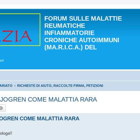
FORUM SULLE MALATTIE
REUMATICHE
INFIAMMATORIE
CRONICHE AUTOIMMUNI
(MA.R.I.C.A.) DEL
uni
ARIATO
RICHIESTE DI AIUTO, RACCOLTE FIRMA, PETIZIONI
SJOGREN COME MALATTIA RARA
rca
Ricerca avanzata
SJOGREN COME MALATTIA RARA
ologa!!