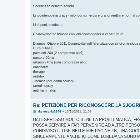
Secchezza oculare severa
Linpoadenopatia grave (linfonodi numerosi e grandi reattivi e non) al coll
Linfopenia modesta
Coinvolgimento tiroideo con lobi disomogenei in ecostruttura
Diagnosi Ottobre 2011 Connettivite indifferenziata con sindrome sicca a
Cura di base:
palquenil 200 (2 compresse al dì)
pantorc 20mg
urbason 4mg (una compressa al dì)
cationorm
theragel
netildex
Thealoz (per danni oculari)
xerotin spray
antinfiammatori
Re: PETIZIONE PER RICONOSCERE LA SJOG
M
da
rosaria1956
»
13/11/2011, 21:08
e
s
HAI ESPRESSO MOLTO BENE LA PROBLEMATICA, FRAN
s
POSSA SERVIRE A FAR PERVENIRE AD ALTRE PERSO
a
g
CONDIVISO IL LINK NELLE MIE PAGINE FB, UNA GOC
g
SINCERAMENTE ANCHE IO COME LOREDANA SONO MOL
i